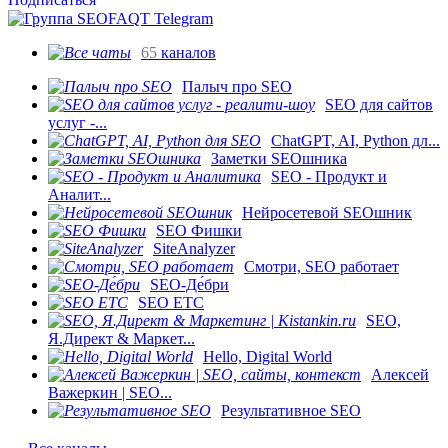
65
каналов
Палыч про SEO
SEO для сайтов
услуг -...
ChatGPT, AI, Python дл...
Заметки SEOшника
SEO - Продукт и
Аналит...
Нейросетевой SEOшник
SEO Фишки
SiteAnalyzer
Смотри, SEO работает
SEO-Де́бри
SEO ETC
SEO,
Я.Директ & Маркет...
Hello, Digital World
Алексей
Важеркин | SEO...
Результативное SEO