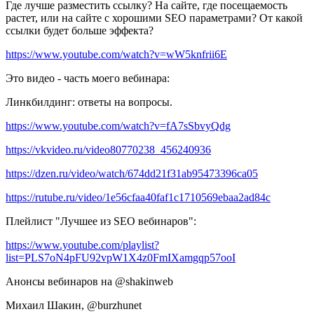
Где лучше разместить ссылку? На сайте, где посещаемость
растет, или на сайте с хорошими SEO параметрами? От какой
ссылки будет больше эффекта?
https://www.youtube.com/watch?v=wW5knfrii6E
Это видео - часть моего вебинара:
Линкбилдинг: ответы на вопросы.
https://www.youtube.com/watch?v=fA7sSbvyQdg
https://vkvideo.ru/video80770238_456240936
https://dzen.ru/video/watch/674dd21f31ab95473396ca05
https://rutube.ru/video/1e56cfaa40faf1c1710569ebaa2ad84c
Плейлист "Лучшее из SEO вебинаров":
https://www.youtube.com/playlist?
list=PLS7oN4pFU92vpW1X4z0FmIXamgqp57ooI
Анонсы вебинаров на @shakinweb
Михаил Шакин, @burzhunet