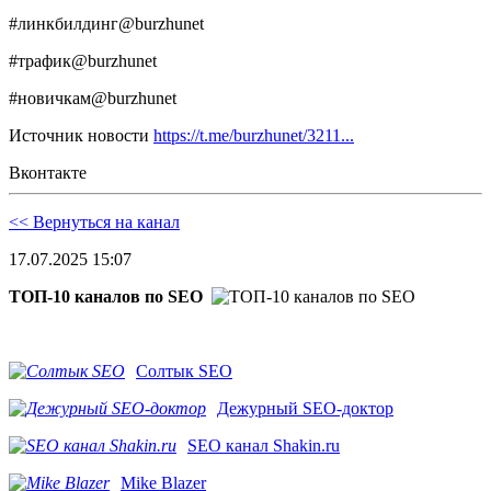
#линкбилдинг@burzhunet
#трафик@burzhunet
#новичкам@burzhunet
Источник новости
https://t.me/burzhunet/3211...
Вконтакте
<< Вернуться на канал
17.07.2025 15:07
ТОП-10 каналов по SEO
Солтык SEO
Дежурный SEO-доктор
SEO канал Shakin.ru
Mike Blazer