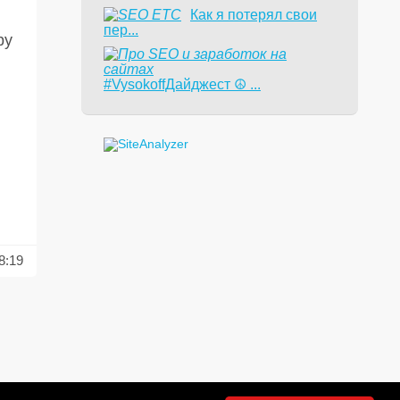
Как я потерял свои
пер...
ру
#VysokoffДайджест ☮️ ...
8:19