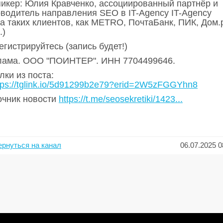
пикер: Юлия Кравченко, ассоциированный партнёр и
оводитель направления SEO в IT-Agency IT-Agency
ла таких клиентов, как METRO, ПочтаБанк, ПИК, Дом.
.)
егистрируйтесь (запись будет!)
лама. ООО "ПОИНТЕР". ИНН 7704499646.
ки из поста:
tps://tglink.io/5d91299b2e79?erid=2W5zFGGYhn8
очник новости
https://t.me/seosekretiki/1423...
ернуться на канал
06.07.2025 0