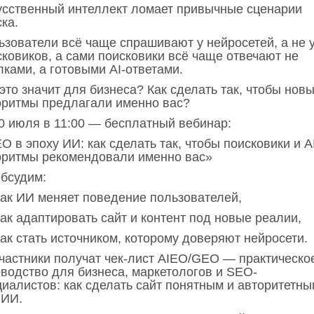
усственный интеллект ломает привычные сценарии
ска.
ьзователи всё чаще спрашивают у нейросетей, а не 
сковиков, а сами поисковики всё чаще отвечают не
ками, а готовыми AI-ответами.
это значит для бизнеса? Как сделать так, чтобы нов
оритмы предлагали именно вас?
10 июля в 11:00 — бесплатный вебинар:
 в эпоху ИИ: как сделать так, чтобы поисковики и A
оритмы рекомендовали именно вас»
Обсудим:
ак ИИ меняет поведение пользователей,
ак адаптировать сайт и контент под новые реалии,
ак стать источником, которому доверяют нейросети.
Участники получат чек-лист AIEO/GEO — практическо
оводство для бизнеса, маркетологов и SEO-
циалистов: как сделать сайт понятным и авторитетны
 ИИ.