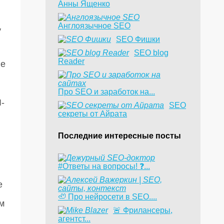
Анны Ященко
Англоязычное SEO
у
SEO Фишки
SEO blog
Reader
ые
Про SEO и заработок на...
I-
SEO
секреты от Айрата
Последние интересные посты
#Ответы на вопросы! ❓...
е
🦥 Про нейросети в SEO....
м
​🚨 Фрилансеры,
агентст...