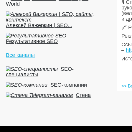
🎙 С
World
рук
(ве
и др
Алексей Важеркин | SEO...
🔗 Р
Рек
Результативное SEO
Ссыл
–
ht
Все каналы
Ист
SEO-
специалисты
SEO-компании
<< В
Стена