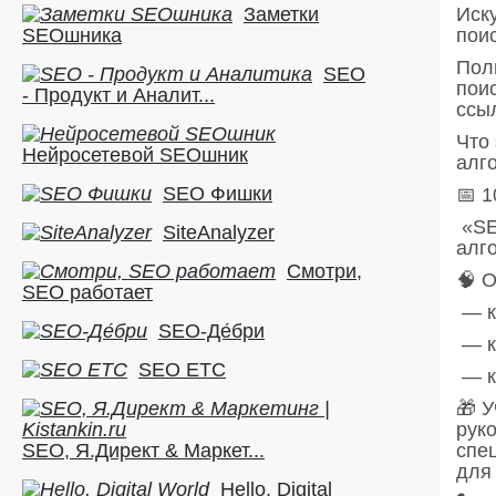
Заметки
Иск
SEOшника
пои
Пол
SEO
пои
- Продукт и Аналит...
ссыл
Что 
Нейросетевой SEOшник
алг
SEO Фишки
📅 
«SEO
SiteAnalyzer
алг
Смотри,
🧠 
SEO работает
— к
SEO-Де́бри
— к
SEO ETC
— к
🎁 
рук
SEO, Я.Директ & Маркет...
спе
для
Hello, Digital