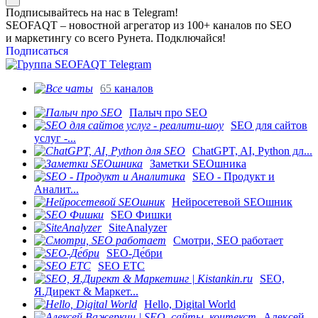
Подписывайтесь на нас в Telegram!
SEOFAQT – новостной агрегатор из 100+ каналов по SEO
и маркетингу со всего Рунета. Подключайся!
Подписаться
65
каналов
Палыч про SEO
SEO для сайтов
услуг -...
ChatGPT, AI, Python дл...
Заметки SEOшника
SEO - Продукт и
Аналит...
Нейросетевой SEOшник
SEO Фишки
SiteAnalyzer
Смотри, SEO работает
SEO-Де́бри
SEO ETC
SEO,
Я.Директ & Маркет...
Hello, Digital World
Алексей