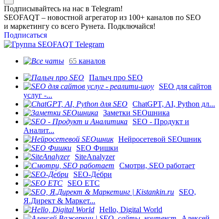
Подписывайтесь на нас в Telegram!
SEOFAQT – новостной агрегатор из 100+ каналов по SEO
и маркетингу со всего Рунета. Подключайся!
Подписаться
65
каналов
Палыч про SEO
SEO для сайтов
услуг -...
ChatGPT, AI, Python дл...
Заметки SEOшника
SEO - Продукт и
Аналит...
Нейросетевой SEOшник
SEO Фишки
SiteAnalyzer
Смотри, SEO работает
SEO-Де́бри
SEO ETC
SEO,
Я.Директ & Маркет...
Hello, Digital World
Алексей