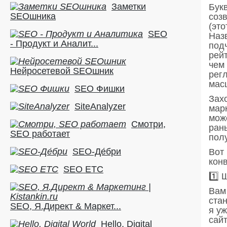
Заметки
Бук
SEOшника
созв
(это
SEO
Назв
- Продукт и Аналит...
под
рейт
чем
Нейросетевой SEOшник
рег
мас
SEO Фишки
Зах
SiteAnalyzer
мар
може
Смотри,
ран
SEO работает
пол
SEO-Де́бри
Вот
кон
SEO ETC
1️⃣
Вам
стан
SEO, Я.Директ & Маркет...
я у
сайт
Hello, Digital