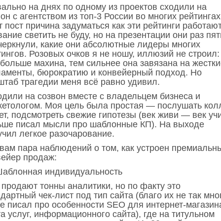
вально на днях по одному из проектов сходили на
он с агентством из топ-3 России во многих рейтингах
т пост причина задуматься как эти рейтинги работают
ание светить не буду, но на презентации они раз пят
черкнули, какие они абсолютные лидеры многих
ингов. Розовых очков я не ношу, иллюзий не строил:
 больше махина, тем сильнее она завязана на жестки
ламенты, бюрократию и конвейерный подход. Но
штаб трагедии меня всё равно удивил.
одили на созвон вместе с владельцем бизнеса и
кетологом. Моя цель была простая — послушать колл
т, подсмотреть свежие гипотезы (век живи — век учи
ьше писал мысли про шаблонные КП). На выходе
учил легкое разочарование.
 вам пара наблюдений о том, как устроен премиальн
вейер продаж:
 Шаблонная индивидуальность
 продают тонны аналитики, но по факту это
дартный чек-лист под тип сайта (благо их не так мно
же писал про особенности SEO для интернет-магазин
а услуг, информационного сайта), где на титульном