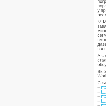
пог
пор
у пр
реа
💡 
зав
мин
сегм
смож
дава
сво
А с
ста
обс
Выби
Wor
Ссыл
–
ht
–
ht
–
ht
–
ht
–
ht