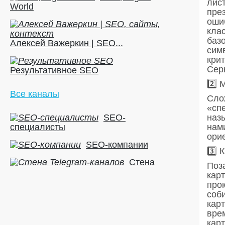
лис
World
пре
ошиб
кла
баз
Алексей Важеркин | SEO...
сим
крит
Сер
Результативное SEO
2️⃣
Все каналы
Сло
«сп
SEO-
наз
специалисты
нам
ори
SEO-компании
3️⃣
Стена
Поз
карт
про
соб
карт
вре
карт