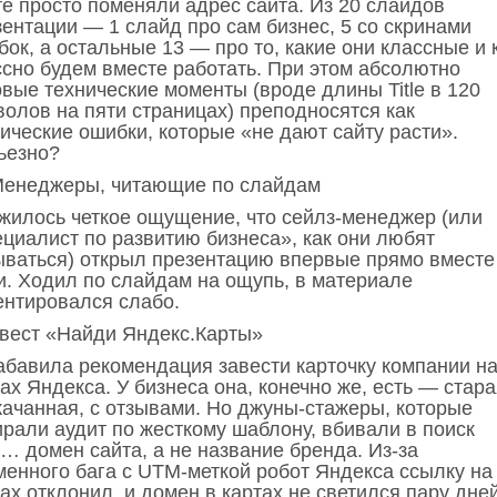
те просто поменяли адрес сайта. Из 20 слайдов
зентации — 1 слайд про сам бизнес, 5 со скринами
ок, а остальные 13 — про то, какие они классные и 
ссно будем вместе работать. При этом абсолютно
овые технические моменты (вроде длины Title в 120
волов на пяти страницах) преподносятся как
ические ошибки, которые «не дают сайту расти».
ьезно?
 Менеджеры, читающие по слайдам
жилось четкое ощущение, что сейлз-менеджер (или
ециалист по развитию бизнеса», как они любят
ываться) открыл презентацию впервые прямо вместе
и. Ходил по слайдам на ощупь, в материале
ентировался слабо.
 Квест «Найди Яндекс.Карты»
абавила рекомендация завести карточку компании н
ах Яндекса. У бизнеса она, конечно же, есть — стара
качанная, с отзывами. Но джуны-стажеры, которые
ирали аудит по жесткому шаблону, вбивали в поиск
… домен сайта, а не название бренда. Из-за
менного бага с UTM-меткой робот Яндекса ссылку на
ах отклонил, и домен в картах не светился пару дней