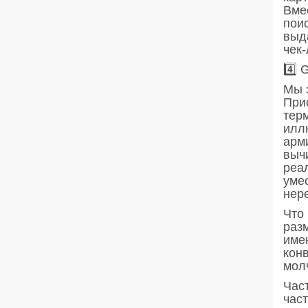
Вме
поис
выда
чек
4️⃣ 
Мы 
При
тер
иллю
арм
вычи
реа
умес
нер
Что 
раз
име
кон
молч
Час
част