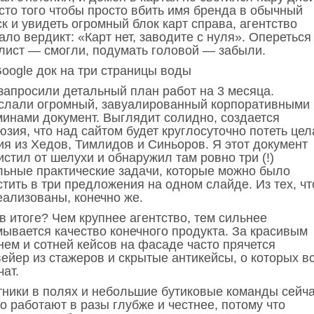
сто того чтобы просто вбить имя бренда в обычный
к и увидеть огромный блок карт справа, агентство
ло вердикт: «Карт нет, заводите с нуля». Опереться
-лист — смогли, подумать головой — забыли.
Google док на три страницы воды
запросили детальный план работ на 3 месяца.
слали огромный, завуалированный корпоративными
минами документ. Выглядит солидно, создается
зия, что над сайтом будет круглосуточно потеть цел
ия из Хедов, Тимлидов и Синьоров. Я этот документ
стил от шелухи и обнаружил там ровно три (!)
льные практические задачи, которые можно было
тить в три предложения на одном слайде. Из тех, чт
еализованы, конечно же.
в итоге? Чем крупнее агентство, тем сильнее
мывается качество конечного продукта. За красивым
нем и сотней кейсов на фасаде часто прячется
вейер из стажеров и скрытые антикейсы, о которых в
ат.
тники в полях и небольшие бутиковые команды сейч
о работают в разы глубже и честнее, потому что