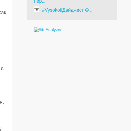
пер...
#VysokoffДайджест ☮️ ...
как
 с
а
я,
.