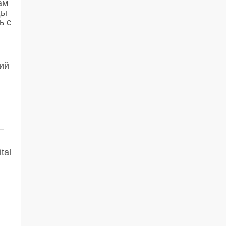
ам
ды
ь с
ий
—
tal