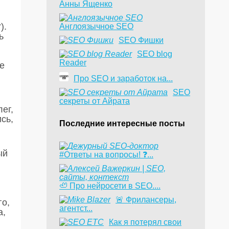
Анны Ященко
).
Англоязычное SEO
ь
SEO Фишки
SEO blog
Reader
е
Про SEO и заработок на...
SEO
секреты от Айрата
ег,
сь,
Последние интересные посты
ый
#Ответы на вопросы! ❓...
🦥 Про нейросети в SEO....
​🚨 Фрилансеры,
го,
агентст...
а,
Как я потерял свои