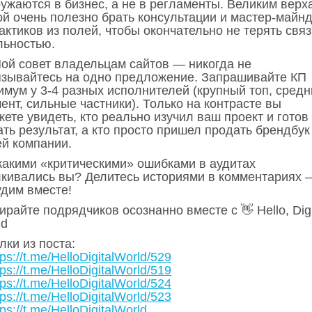
ружаются в бизнес, а не в регламенты. Великим верх
ой очень полезно брать консультации и мастер-майн
актиков из полей, чтобы окончательно не терять связ
льностью.
Мой совет владельцам сайтов — никогда не
язывайтесь на одно предложение. Запрашивайте КП
имум у 3-4 разных исполнителей (крупный топ, средн
ент, сильные частники). Только на контрасте вы
ете увидеть, кто реально изучил ваш проект и готов
ть результат, а кто просто пришел продать брендбук
ей компании.
 какими «критическими» ошибками в аудитах
лкивались вы? Делитесь историями в комментариях 
удим вместе!
райте подрядчиков осознанно вместе с 👋 Hello, Digi
ld
ки из поста:
tps://t.me/HelloDigitalWorld/529
tps://t.me/HelloDigitalWorld/519
tps://t.me/HelloDigitalWorld/524
tps://t.me/HelloDigitalWorld/523
tps://t.me/HelloDigitalWorld