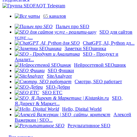
65
каналов
Палыч про SEO
SEO для сайтов
услуг -...
ChatGPT, AI, Python дл...
Заметки SEOшника
SEO - Продукт и
Аналит...
Нейросетевой SEOшник
SEO Фишки
SiteAnalyzer
Смотри, SEO работает
SEO-Де́бри
SEO ETC
SEO,
Я.Директ & Маркет...
Hello, Digital World
Алексей
Важеркин | SEO...
Результативное SEO