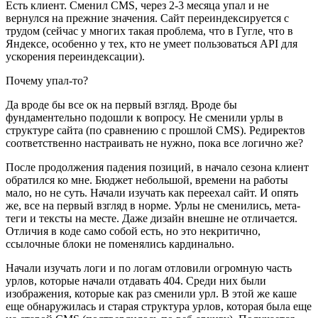
Есть клиент. Сменил CMS, через 2-3 месяца упал и не
вернулся на прежние значения. Сайт переиндексируется с
трудом (сейчас у многих такая проблема, что в Гугле, что в
Яндексе, особенно у тех, кто не умеет пользоваться API для
ускорения переиндексации).
Почему упал-то?
Да вроде бы все ок на первый взгляд. Вроде бы
фундаментельно подошли к вопросу. Не сменили урлы в
структуре сайта (по сравнению с прошлой CMS). Редиректов
соответственно настраивать не нужно, пока все логично же?
После продолжения падения позиций, в начало сезона клиент
обратился ко мне. Бюджет небольшой, времени на работы
мало, но не суть. Начали изучать как переехал сайт. И опять
же, все на первый взгляд в норме. Урлы не сменились, мета-
теги и тексты на месте. Даже дизайн внешне не отличается.
Отличия в коде само собой есть, но это некритично,
ссылочные блоки не поменялись кардинально.
Начали изучать логи и по логам отловили огромную часть
урлов, которые начали отдавать 404. Среди них были
изображения, которые как раз сменили урл. В этой же каше
еще обнаружилась и старая структура урлов, которая была еще