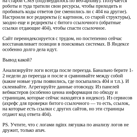
на старой CMS (подтвердилось по веб-архиву). Получается
роботы и туда тратили свои ресурсы, чтобы приходить и
пробивать коды ответов (не сменились ли с 404 на другие).
Настроили все редиректы (с картинок, со старой структуры),
заодно еще и редиректы с битого ссылочного (обратные
ссылки отдающие 404), чтобы спасти ссылочное.
Сайт переиндексируется с трудом, но постепенно сейчас
восстанавливает позиции в поисковых системах. В Яндексе
особенно долго дела идут.
Вывод какой?
Анализируйте логи всегда после переезда. Банально берите 1-
2 недели до переезда и после и сравнивайте между собой
(какие новые урлы появились, где посыпались 404 и т.п.). И
склеивайте. Агрегируйте данные отовсюду. Из панелей
вебмастеров (особенно ценна информация по обходу и
страницам, которые сейчас находятся в индексе). Из сервисов
(ахрефс для проверки битого ссылочного — то есть, ссылок,
на которые есть ссылки с других сайтов, но эти страницы
отдают код ответа 404).
PS. Учтите, что с логами nginx лягушка по анализу логов не
дружит, только апач.