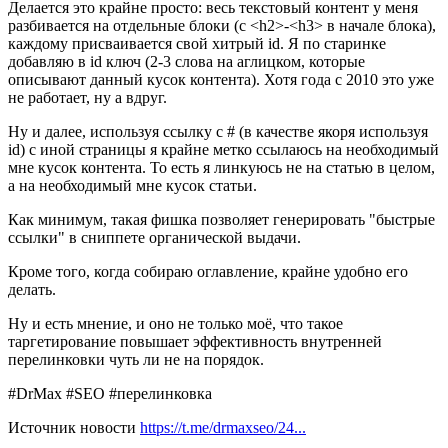
Делается это крайне просто: весь текстовый контент у меня
разбивается на отдельные блоки (с <h2>-<h3> в начале блока),
каждому присваивается свой хитрый id. Я по старинке
добавляю в id ключ (2-3 слова на аглицком, которые
описывают данный кусок контента). Хотя года с 2010 это уже
не работает, ну а вдруг.
Ну и далее, используя ссылку с # (в качестве якоря используя
id) с иной страницы я крайне метко ссылаюсь на необходимый
мне кусок контента. То есть я линкуюсь не на статью в целом,
а на необходимый мне кусок статьи.
Как минимум, такая фишка позволяет генерировать "быстрые
ссылки" в сниппете органической выдачи.
Кроме того, когда собираю оглавление, крайне удобно его
делать.
Ну и есть мнение, и оно не только моё, что такое
таргетирование повышает эффективность внутренней
перелинковки чуть ли не на порядок.
#DrMax #SEO #перелинковка
Источник новости
https://t.me/drmaxseo/24...