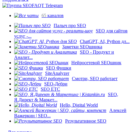
65
каналов
Палыч про SEO
SEO для сайтов
услуг -...
ChatGPT, AI, Python дл...
Заметки SEOшника
SEO - Продукт и
Аналит...
Нейросетевой SEOшник
SEO Фишки
SiteAnalyzer
Смотри, SEO работает
SEO-Де́бри
SEO ETC
SEO,
Я.Директ & Маркет...
Hello, Digital World
Алексей
Важеркин | SEO...
Результативное SEO