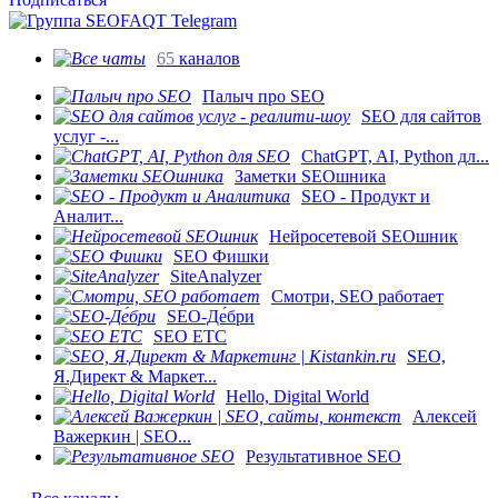
65
каналов
Палыч про SEO
SEO для сайтов
услуг -...
ChatGPT, AI, Python дл...
Заметки SEOшника
SEO - Продукт и
Аналит...
Нейросетевой SEOшник
SEO Фишки
SiteAnalyzer
Смотри, SEO работает
SEO-Де́бри
SEO ETC
SEO,
Я.Директ & Маркет...
Hello, Digital World
Алексей
Важеркин | SEO...
Результативное SEO