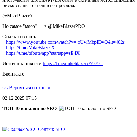
рисков вашего внешнего профиля.
@MikeBlazerX
Но самое "мясо" — в @MikeBlazerPRO
Ссылки из поста:
–
https://www.youtube.com/watch?v=-oUwMbpIDvQ&t=482s
–
https://t.me/MikeBlazerX
–
https://t.me/tribute/app?startapp=sE4X
Источник новости
https://t.me/mikeblazerx/5979...
Вконтакте
<< Вернуться на канал
02.12.2025 07:15
ТОП-10 каналов по SEO
Солтык SEO