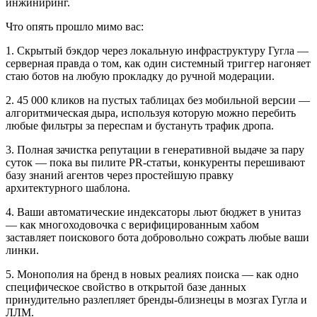
инжиниринг.
Что опять прошло мимо вас:
1. Скрытый бэкдор через локальную инфраструктуру Гугла —
серверная правда о том, как один системный триггер нагоняет
стаю ботов на любую прокладку до ручной модерации.
2. 45 000 кликов на пустых таблицах без мобильной версии —
алгоритмическая дыра, используя которую можно перебить
любые фильтры за переспам и бустануть трафик дропа.
3. Полная зачистка репутации в генеративной выдаче за пару
суток — пока вы пилите PR-статьи, конкуренты перешивают
базу знаний агентов через простейшую правку
архитектурного шаблона.
4. Ваши автоматические индексаторы льют бюджет в унитаз
— как многоходовочка с верифицированным хабом
заставляет поискового бота добровольно сожрать любые ваши
линки.
5. Монополия на бренд в новых реалиях поиска — как одно
специфическое свойство в открытой базе данных
принудительно разлепляет бренды-близнецы в мозгах Гугла и
ЛЛМ.