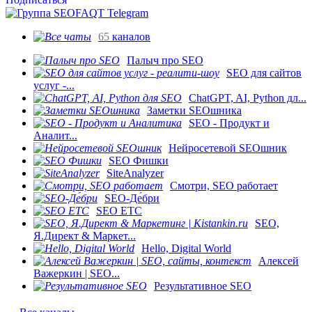
65
каналов
Палыч про SEO
SEO для сайтов
услуг -...
ChatGPT, AI, Python дл...
Заметки SEOшника
SEO - Продукт и
Аналит...
Нейросетевой SEOшник
SEO Фишки
SiteAnalyzer
Смотри, SEO работает
SEO-Де́бри
SEO ETC
SEO,
Я.Директ & Маркет...
Hello, Digital World
Алексей
Важеркин | SEO...
Результативное SEO