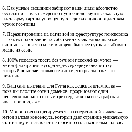
6. Как ушлые сеошники забирают ваши лиды абсолютно
бесплатно — как намеренно пустое поле роутит локальную
платформу карт на упрощенную верификацию и отдает вам
чужие гео-пины.
7. Паразитирование на нативной инфраструктуре поисковика
— как использование их собственных закрытых шлюзов
системы загоняет ссылки в индекс быстрее суток и выбивает
медиа из серпа.
8. 100% передача траста без ручной переклейки урлов —
метод фильтрации мусора через серверную аналитику,
который оставляет только те линки, что реально качают
позиции.
9. Ваш сайт выглядит для Гугла как дешевая штамповка —
пока вы плодите сотни доменов, профи юзают один
неочевидный контентный триггер, забирая весь трафик и
иксы при продаже.
10. Монополия на цитируемость в генеративной выдаче —
метод взлома консенсуса, который дает странице уникальную
статистику и заставляет нейросети ссылаться только на вас.