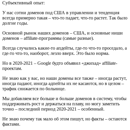
Субъективный опыт:
У нас сотни доменов под США в управлении и тенденция
всегда примерно такая – что-то падает, что-то растет. Так было
долгие годы.
Основной рынок наших доменов – США, и основные ниши
доменов – affiliate-программы (самые разные).
Всегда случались какие-то апдейты, где-то что-то проседало, а
где-то что-то, наоборот, лезло вверх. Это было норма.
Но в 2020-2021 – Google будто объявил «джихад» affiliate-
проектам.
Не знаю как у вас, но наши домены все также – иногда растут,
иногда падают, иногда адпейты их не касаются, но в целом –
трафик снижается по больнице.
Мы добавляем все больше и больше доменов в систему, чтобы
поддерживать рост и держаться на плаву, но могу заметить
точно – последний период 2020-2021 – особенный.
Не знаю почему так мало об этом пишут, но факты – остаются
фактами.