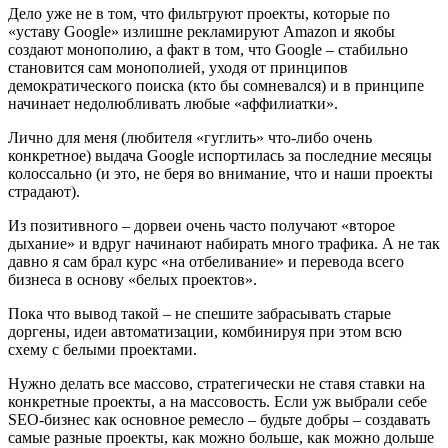
Дело уже не в том, что фильтруют проекты, которые по
«уставу Google» излишне рекламируют Amazon и якобы
создают монополию, а факт в том, что Google – стабильно
становится сам монополией, уходя от принципов
демократического поиска (кто бы сомневался) и в принципе
начинает недолюбливать любые «аффилиатки».
Лично для меня (любителя «гуглить» что-либо очень
конкретное) выдача Google испортилась за последние месяцы
колоссально (и это, не беря во внимание, что и наши проекты
страдают).
Из позитивного – дорвеи очень часто получают «второе
дыхание» и вдруг начинают набирать много трафика. А не так
давно я сам брал курс «на отбеливание» и перевода всего
бизнеса в основу «белых проектов».
Пока что вывод такой – не спешите забрасывать старые
доргены, идеи автоматизации, комбинируя при этом всю
схему с белыми проектами.
Нужно делать все массово, стратегически не ставя ставки на
конкретные проекты, а на массовость. Если уж выбрали себе
SEO-бизнес как основное ремесло – будьте добры – создавать
самые разные проекты, как можно больше, как можно дольше