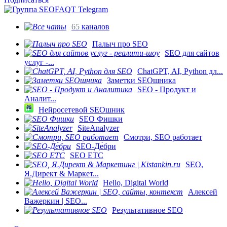
65
каналов
Палыч про SEO
SEO для сайтов
услуг -...
ChatGPT, AI, Python дл...
Заметки SEOшника
SEO - Продукт и
Аналит...
Нейросетевой SEOшник
SEO Фишки
SiteAnalyzer
Смотри, SEO работает
SEO-Де́бри
SEO ETC
SEO,
Я.Директ & Маркет...
Hello, Digital World
Алексей
Важеркин | SEO...
Результативное SEO