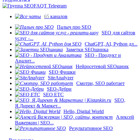
65
каналов
Палыч про SEO
SEO для сайтов
услуг -...
ChatGPT, AI, Python дл...
Заметки SEOшника
SEO - Продукт и
Аналит...
Нейросетевой SEOшник
SEO Фишки
SiteAnalyzer
Смотри, SEO работает
SEO-Де́бри
SEO ETC
SEO,
Я.Директ & Маркет...
Hello, Digital World
Алексей
Важеркин | SEO...
Результативное SEO