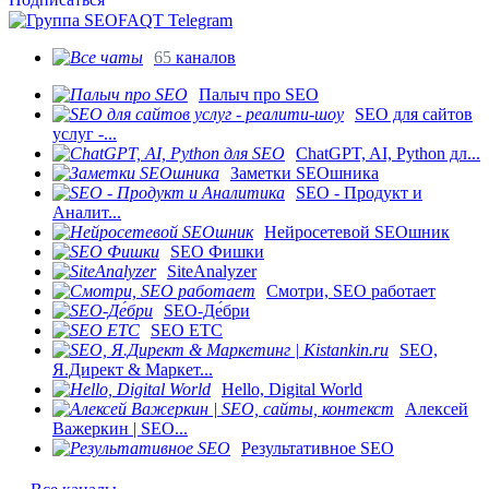
65
каналов
Палыч про SEO
SEO для сайтов
услуг -...
ChatGPT, AI, Python дл...
Заметки SEOшника
SEO - Продукт и
Аналит...
Нейросетевой SEOшник
SEO Фишки
SiteAnalyzer
Смотри, SEO работает
SEO-Де́бри
SEO ETC
SEO,
Я.Директ & Маркет...
Hello, Digital World
Алексей
Важеркин | SEO...
Результативное SEO