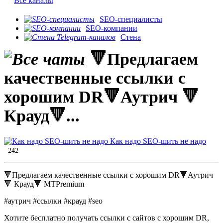
Все каналы
SEO-специалисты
SEO-компании
Стена
🔻Предлагаем
качественные ссылки с
хорошим DR🔻Аутрич 🔻
Крауд🔻...
Как надо SEO-шить не надо
242
🔻Предлагаем качественные ссылки с хорошим DR🔻Аутрич
🔻 Крауд🔻 MTPremium
#аутрич #ссылки #крауд #seo
Хотите бесплатно получать ссылки с сайтов с хорошим DR,