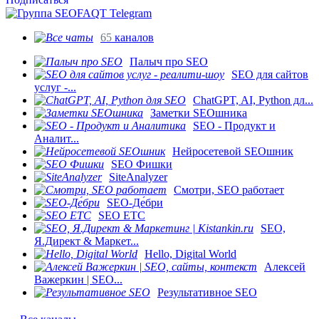
65
каналов
Палыч про SEO
SEO для сайтов
услуг -...
ChatGPT, AI, Python дл...
Заметки SEOшника
SEO - Продукт и
Аналит...
Нейросетевой SEOшник
SEO Фишки
SiteAnalyzer
Смотри, SEO работает
SEO-Де́бри
SEO ETC
SEO,
Я.Директ & Маркет...
Hello, Digital World
Алексей
Важеркин | SEO...
Результативное SEO