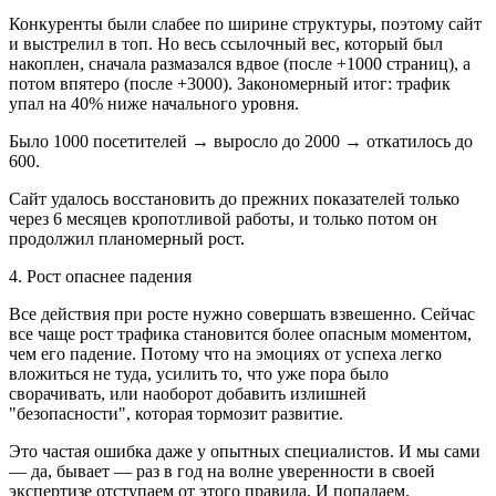
Конкуренты были слабее по ширине структуры, поэтому сайт
и выстрелил в топ. Но весь ссылочный вес, который был
накоплен, сначала размазался вдвое (после +1000 страниц), а
потом впятеро (после +3000). Закономерный итог: трафик
упал на 40% ниже начального уровня.
Было 1000 посетителей → выросло до 2000 → откатилось до
600.
Сайт удалось восстановить до прежних показателей только
через 6 месяцев кропотливой работы, и только потом он
продолжил планомерный рост.
4. Рост опаснее падения
Все действия при росте нужно совершать взвешенно. Сейчас
все чаще рост трафика становится более опасным моментом,
чем его падение. Потому что на эмоциях от успеха легко
вложиться не туда, усилить то, что уже пора было
сворачивать, или наоборот добавить излишней
"безопасности", которая тормозит развитие.
Это частая ошибка даже у опытных специалистов. И мы сами
— да, бывает — раз в год на волне уверенности в своей
экспертизе отступаем от этого правила. И попадаем.