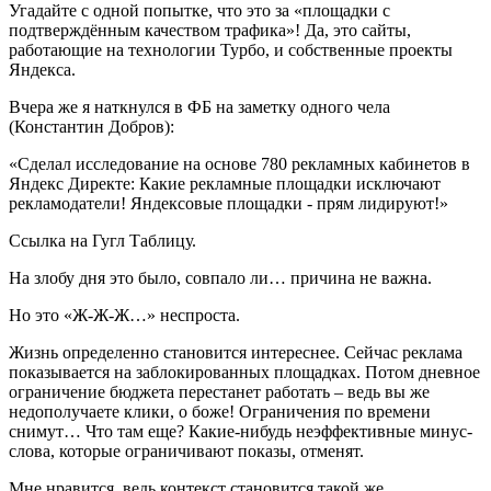
Угадайте с одной попытке, что это за «площадки с
подтверждённым качеством трафика»! Да, это сайты,
работающие на технологии Турбо, и собственные проекты
Яндекса.
Вчера же я наткнулся в ФБ на заметку одного чела
(Константин Добров):
«Сделал исследование на основе 780 рекламных кабинетов в
Яндекс Директе: Какие рекламные площадки исключают
рекламодатели! Яндексовые площадки - прям лидируют!»
Ссылка на Гугл Таблицу.
На злобу дня это было, совпало ли… причина не важна.
Но это «Ж-Ж-Ж…» неспроста.
Жизнь определенно становится интереснее. Сейчас реклама
показывается на заблокированных площадках. Потом дневное
ограничение бюджета перестанет работать – ведь вы же
недополучаете клики, о боже! Ограничения по времени
снимут… Что там еще? Какие-нибудь неэффективные минус-
слова, которые ограничивают показы, отменят.
Мне нравится, ведь контекст становится такой же