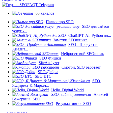
65
каналов
Палыч про SEO
SEO для сайтов
услуг -...
ChatGPT, AI, Python дл...
Заметки SEOшника
SEO - Продукт и
Аналит...
Нейросетевой SEOшник
SEO Фишки
SiteAnalyzer
Смотри, SEO работает
SEO-Де́бри
SEO ETC
SEO,
Я.Директ & Маркет...
Hello, Digital World
Алексей
Важеркин | SEO...
Результативное SEO