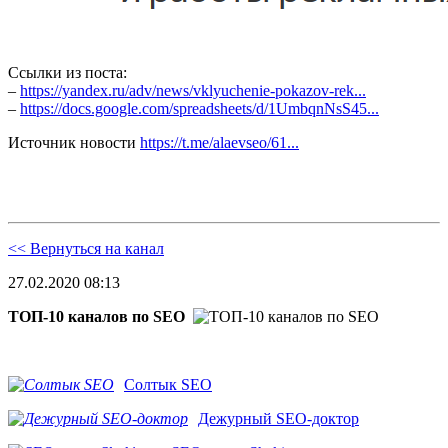
Ссылки из поста:
–
https://yandex.ru/adv/news/vklyuchenie-pokazov-rek...
–
https://docs.google.com/spreadsheets/d/1UmbqnNsS45...
Источник новости
https://t.me/alaevseo/61...
<< Вернуться на канал
27.02.2020 08:13
ТОП-10 каналов по SEO
Солтык SEO
Дежурный SEO-доктор