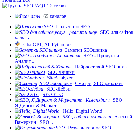
65
каналов
Палыч про SEO
SEO для сайтов
услуг -...
ChatGPT, AI, Python дл...
Заметки SEOшника
SEO - Продукт и
Аналит...
Нейросетевой SEOшник
SEO Фишки
SiteAnalyzer
Смотри, SEO работает
SEO-Де́бри
SEO ETC
SEO,
Я.Директ & Маркет...
Hello, Digital World
Алексей
Важеркин | SEO...
Результативное SEO