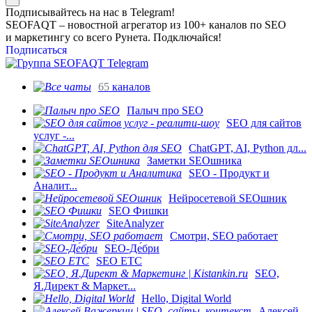
Подписывайтесь на нас в Telegram!
SEOFAQT – новостной агрегатор из 100+ каналов по SEO
и маркетингу со всего Рунета. Подключайся!
Подписаться
65
каналов
Палыч про SEO
SEO для сайтов
услуг -...
ChatGPT, AI, Python дл...
Заметки SEOшника
SEO - Продукт и
Аналит...
Нейросетевой SEOшник
SEO Фишки
SiteAnalyzer
Смотри, SEO работает
SEO-Де́бри
SEO ETC
SEO,
Я.Директ & Маркет...
Hello, Digital World
Алексей