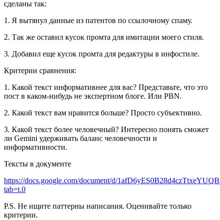
сделаны так:
1. Я вытянул данные из патентов по ссылочному спаму.
2. Так же оставил кусок промта для имитации моего стиля.
3. Добавил еще кусок промта для редактуры в инфостиле.
Критерии сравнения:
1. Какой текст информативнее для вас? Представьте, что это
пост в каком-нибудь не экспертном блоге. Или PBN.
2. Какой текст вам нравится больше? Просто субъективно.
3. Какой текст более человечный? Интересно понять сможет
ли Gemini удерживать баланс человечности и
информативности.
Тексты в документе
https://docs.google.com/document/d/1afD6yES0B28d4czTtxeYU
tab=t.0
P.S. Не ищите паттерны написания. Оценивайте только
критерии.