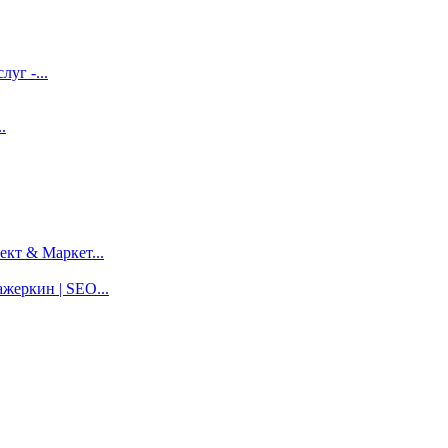
луг -...
.
кт & Маркет...
жеркин | SEO...