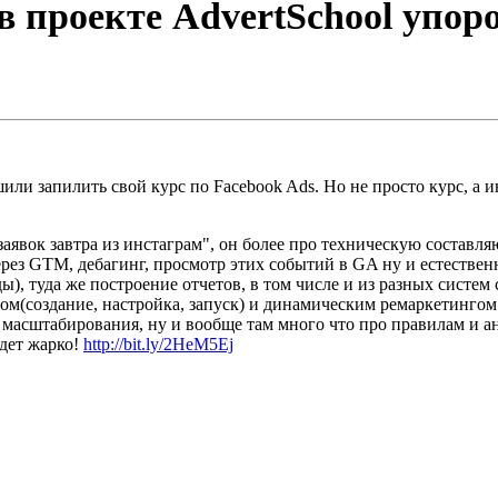
 проекте AdvertSchool упоро
или запилить свой курс по Facebook Ads. Но не просто курс, а 
 заявок завтра из инстаграм", он более про техническую состав
ез GTM, дебагинг, просмотр этих событий в GA ну и естественн
), туда же построение отчетов, в том числе и из разных систем 
гом(создание, настройка, запуск) и динамическим ремаркетингом 
масштабирования, ну и вообще там много что про правилам и ана
удет жарко!
http://bit.ly/2HeM5Ej