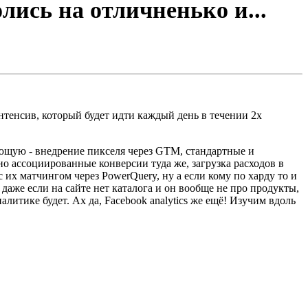
лись на отличненько и...
интенсив, который будет идти каждый день в течении 2х
ляющую - внедрение пикселя через GTM, стандартные и
о ассоциированные конверсии туда же, загрузка расходов в
с их матчингом через PowerQuery, ну а если кому по харду то и
даже если на сайте нет каталога и он вообще не про продукты,
литике будет. Ах да, Facebook analytics же ещё! Изучим вдоль