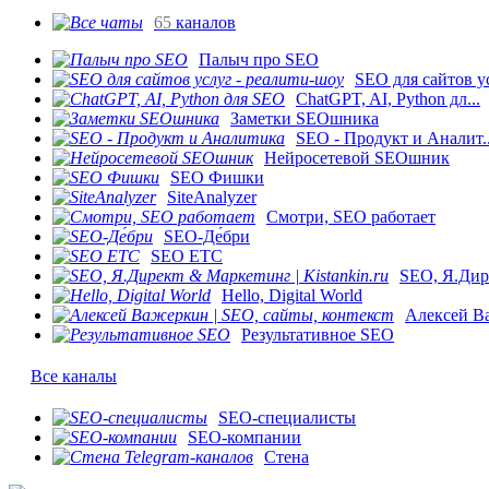
65
каналов
Палыч про SEO
SEO для сайтов ус
ChatGPT, AI, Python дл...
Заметки SEOшника
SEO - Продукт и Аналит..
Нейросетевой SEOшник
SEO Фишки
SiteAnalyzer
Смотри, SEO работает
SEO-Де́бри
SEO ETC
SEO, Я.Дире
Hello, Digital World
Алексей Ва
Результативное SEO
Все каналы
SEO-специалисты
SEO-компании
Стена