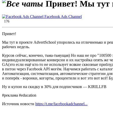
Привет! Мы тут в
Facebook Ads Channel
176
Привет!
Мы тут в проекте AdvertSchool упоролись на отличненько и реш
рабочих недель.
Курсов сейчас, конечно, тьма-тьмущая) Но наш не про "100500
индивидуализированные конверсии и их настройка опять же чер
GA(это если ещё кто-то не использует всякие сквозные приблуды
в питон через Facebook API могём. Научимся работать с катало
Автоматизация, систематизация, автоматические стратегии для 
и поперёк - воронки, когорты, процентили и вот это вот всё! Б
Ну и купон на скидку в 30% для подписчиков — KIRILLFB
#реклама #education
Источник новости
https://t.me/facebookadchannel...