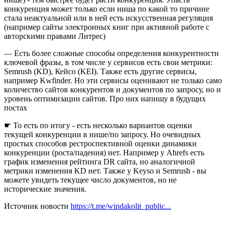
конкуренция может только если ниша по какой то причине
стала неактуальной или в ней есть искусственная регуляция
(например сайты электронных книг при активной работе с
авторскими правами Литрес)
— Есть более сложные способы определения конкурентности
ключевой фразы, в том числе у сервисов есть свои метрики:
Semrush (KD), Кейсо (KEI). Также есть другие сервисы,
например Kwfinder. Но эти сервисы оценивают не только само
количество сайтов конкурентов и документов по запросу, но и
уровень оптимизации сайтов. Про них напишу в будущих
постах
☛ То есть по итогу - есть несколько вариантов оценки
текущей конкуренции в нише/по запросу. Но очевидных
простых способов рестроспективной оценки динамики
конкуренции (роста/падения) нет. Например у Ahrefs есть
график изменения рейтинга DR сайта, но аналогичной
метрики изменения KD нет. Также у Keyso и Semrush - вы
можете увидеть текущее число документов, но не
исторические значения.
Источник новости
https://t.me/windakolit_public...