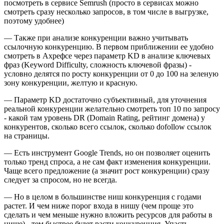
посмотреть в сервисе Semrush (просто в сервисах можно
смотреть сразу несколько запросов, в том числе в выгрузке,
поэтому удобнее)
— Также при анализе конкуренции важно учитывать
ссылочную конкуренцию. В первом приближении ее удобно
смотреть в Ахрефсе через параметр KD в анализе ключевых
фраз (Keyword Difficulty, сложность ключевой фразы) -
условно делятся по росту конкуренции от 0 до 100 на зеленую
зону конкуренции, желтую и красную.
— Параметр KD достаточно субъективный, для уточнения
реальной конкуренции желательно смотреть топ 10 по запросу
- какой там уровень DR (Domain Rating, рейтинг домена) у
конкурентов, сколько всего ссылок, сколько dofollow ссылок
на страницы.
— Есть инструмент Google Trends, но он позволяет оценить
только тренд спроса, а не сам факт изменения конкуренции.
Чаще всего предложение (а значит рост конкуренции) сразу
следует за спросом, но не всегда.
— Но в целом в большинстве ниш конкуренция с годами
растет. И чем ниже порог входа в нишу (чем проще это
сделать и чем меньше нужно вложить ресурсов для работы в
нише) - тем быстрее будет расти конкуренция. Упасть