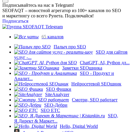
Подписывайтесь на нас в Telegram!
SEOFAQT – новостной агрегатор из 100+ каналов по SEO
и маркетингу со всего Рунета. Подключайся!
Подписаться
65
каналов
Палыч про SEO
SEO для сайтов
услуг -...
ChatGPT, AI, Python дл...
Заметки SEOшника
SEO - Продукт и
Аналит...
Нейросетевой SEOшник
SEO Фишки
SiteAnalyzer
Смотри, SEO работает
SEO-Де́бри
SEO ETC
SEO,
Я.Директ & Маркет...
Hello, Digital World