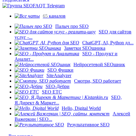
65
каналов
Палыч про SEO
SEO для сайтов
услуг -...
ChatGPT, AI, Python дл...
Заметки SEOшника
SEO - Продукт и
Аналит...
Нейросетевой SEOшник
SEO Фишки
SiteAnalyzer
Смотри, SEO работает
SEO-Де́бри
SEO ETC
SEO,
Я.Директ & Маркет...
Hello, Digital World
Алексей
Важеркин | SEO...
Результативное SEO