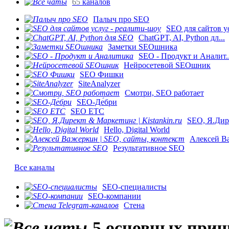
65
каналов
Палыч про SEO
SEO для сайтов ус
ChatGPT, AI, Python дл...
Заметки SEOшника
SEO - Продукт и Аналит..
Нейросетевой SEOшник
SEO Фишки
SiteAnalyzer
Смотри, SEO работает
SEO-Де́бри
SEO ETC
SEO, Я.Дире
Hello, Digital World
Алексей Ва
Результативное SEO
Все каналы
SEO-специалисты
SEO-компании
Стена
5 основных прич