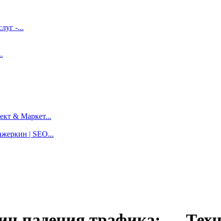
луг -...
.
кт & Маркет...
жеркин | SEO...
ин падения трафика: — Техн