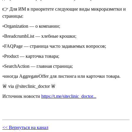
👉 Для ИМ в приоритете следующие виды микроразметки и
страницы:
▫️Organization — о компании;
▫️BreadcrumbList — хлебные крошки;
▫️FAQPage — страница часто задаваемых вопросов;
▫️Product — карточка товара;
▫️SearchAction — главная страница;
▫️иногда AggregateOffer для листинга или карточки товара.
🚨 via @siteclinic_doctor 🚨
Источник новости
https://t.me/siteclinic_doctor...
<< Вернуться на канал