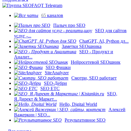
65
каналов
Палыч про SEO
SEO для сайтов
услуг -...
ChatGPT, AI, Python дл...
Заметки SEOшника
SEO - Продукт и
Аналит...
Нейросетевой SEOшник
SEO Фишки
SiteAnalyzer
Смотри, SEO работает
SEO-Де́бри
SEO ETC
SEO,
Я.Директ & Маркет...
Hello, Digital World
Алексей
Важеркин | SEO...
Результативное SEO