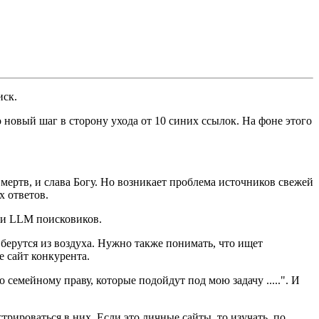
иск.
о новый шаг в сторону ухода от 10 синих ссылок. На фоне этого
ертв, и слава Богу. Но возникает проблема источников свежей
х ответов.
ки LLM поисковиков.
берутся из воздуха. Нужно также понимать, что ищет
е сайт конкурента.
 семейному праву, которые подойдут под мою задачу .....". И
трироваться в них. Если это личные сайты, то изучать, по