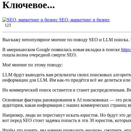
Ключевое...
SEO, маркетинг и бизнес
123
Выскажу непопулярное мнение по поводу SEO и LLM поиска. Кл
В американском Google появилась новая вкладка в поиске
https
пошла волна очередной смерти SEO.
Моё мнение по этому поводу:
LLM будут выводить вам результаты своих поисковых алгоритм
информации для LLM. Им как-то придётся всё же делиться или т
Но коммерческий поиск останется и станет распределенным. В
Основные факторы ранжирования в AI поисковиках — это релева
аудитория, какая информация с наших коммерческих страниц выв
Например, люди не перестанут искать юристов. Но будут это де
вот перед SEO стоит задачка попасть в эти 30 юристов, которых
Чтобы это понять, мы начнем проводить анализы, смотреть, что 