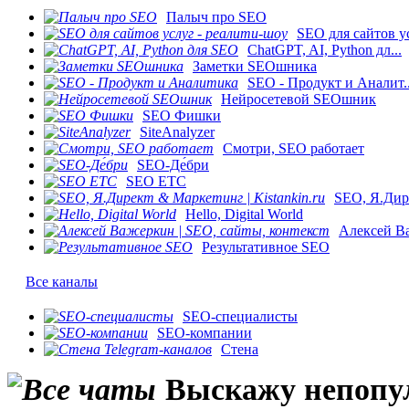
Палыч про SEO
SEO для сайтов ус
ChatGPT, AI, Python дл...
Заметки SEOшника
SEO - Продукт и Аналит..
Нейросетевой SEOшник
SEO Фишки
SiteAnalyzer
Смотри, SEO работает
SEO-Де́бри
SEO ETC
SEO, Я.Дире
Hello, Digital World
Алексей Ва
Результативное SEO
Все каналы
SEO-специалисты
SEO-компании
Стена
Выскажу непопул