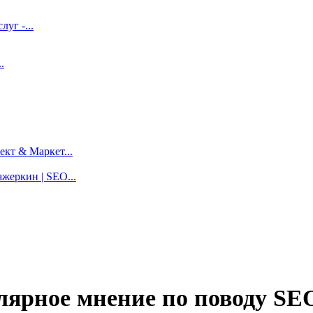
луг -...
.
кт & Маркет...
жеркин | SEO...
ярное мнение по поводу SE