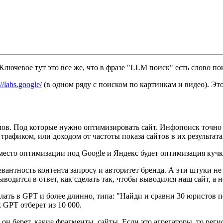
ючевое тут это все же, что в фразе "LLM поиск" есть слово по
://labs.google/
(в одном ряду с поиском по картинкам и видео). Эт
ов. Под которые нужно оптимизировать сайт. Инфопоиск точно м
рафиком, или доходом от частоты показа сайтов в их результата
место оптимизации под Google и Яндекс будет оптимизация куч
нтность контента запросу и авторитет бренда. А эти штуки не 
одится в ответ, как сделать так, чтобы выводился наш сайт, а н
лать в GPT и более длинно, типа: "Найди и сравни 30 юристов по
 GPT отберет из 10 000.
он берет, какие фрагменты, сайты. Если это агрегаторы, то регис