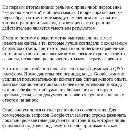
По первым итогам видно: речь не о привычной переоценке
"качества контента" в общем смысле. Google гораздо жёстче
пересобрал соответствие между намерением пользователя,
типом страницы и рынком, для которого эта страница
действительно является уместным результатом.
Именно поэтому в ряде тематик выигрывали не самые
известные сайты, а те, которые лучше совпадали с ожидаемым
форматом ответа. Где-то это были канонические справочные
источники, где-то - локальные коммерческие игроки, а где-то -
сервисы, позволяющие не читать о задаче, а сразу её решить.
На этом фоне особенно показателен откат форумных и Q&A-
платформ. После длительного периода, когда Google заметно
усиливал пользовательский контент как сигнал живого опыта,
майское обновление показало более избирательный подход:
сам по себе формат обсуждения больше не гарантирует
преимущества, если документ не является лучшим конечным
ответом на запрос.
Отдельно усилился сигнал рыночного соответствия. Для
коммерческих запросов Google стал заметно строже различать
локально релевантные документы и страницы, которые лишь
формально подходят под тему, но не воспринимаются как