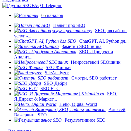
65
каналов
Палыч про SEO
SEO для сайтов
услуг -...
ChatGPT, AI, Python дл...
Заметки SEOшника
SEO - Продукт и
Аналит...
Нейросетевой SEOшник
SEO Фишки
SiteAnalyzer
Смотри, SEO работает
SEO-Де́бри
SEO ETC
SEO,
Я.Директ & Маркет...
Hello, Digital World
Алексей
Важеркин | SEO...
Результативное SEO