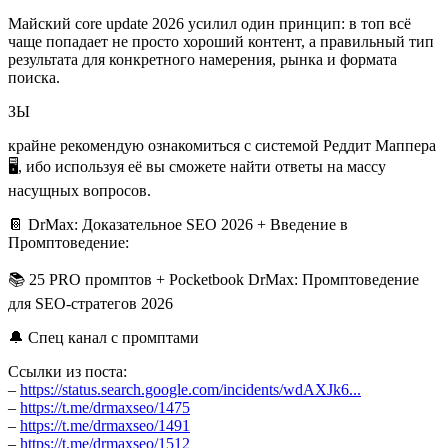
Майский core update 2026 усилил один принцип: в топ всё
чаще попадает не просто хороший контент, а правильный тип
результата для конкретного намерения, рынка и формата
поиска.
ЗЫ
крайне рекомендую ознакомиться с системой Реддит Маппера
🖥, ибо используя её вы сможете найти ответы на массу
насущных вопросов.
📔 DrMax: Доказательное SEO 2026 + Введение в
Промптоведение:
📚 25 PRO промптов + Pocketbook DrMax: Промптоведение
для SEO-стратегов 2026
🔔 Спец канал с промптами
Ссылки из поста:
–
https://status.search.google.com/incidents/wdAXJk6...
–
https://t.me/drmaxseo/1475
–
https://t.me/drmaxseo/1491
–
https://t.me/drmaxseo/1512