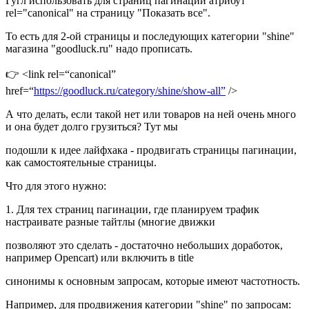
Гугл использовать для страниц пагинации атрибут
rel="canonical" на страницу "Показать все".
То есть для 2-ой страницы и последующих категории "shine"
магазина "goodluck.ru" надо прописать.
👉 <link rel=“canonical”
href=“
https://goodluck.ru/category/shine/show-all”
/>
А что делать, если такой нет или товаров на ней очень много
и она будет долго грузиться? Тут мы
подошли к идее лайфхака - продвигать страницы пагинации,
как самостоятельные страницы.
Что для этого нужно:
1. Для тех страниц пагинации, где планируем трафик
настраивате разные тайтлы (многие движки
позволяют это сделать - достаточно небольших доработок,
например Opencart) или включить в title
синонимы к основным запросам, которые имеют частотность.
Например, для продвижения категории "shine" по запросам: