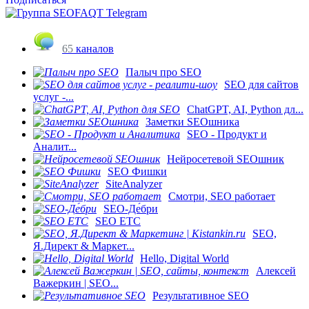
65
каналов
Палыч про SEO
SEO для сайтов
услуг -...
ChatGPT, AI, Python дл...
Заметки SEOшника
SEO - Продукт и
Аналит...
Нейросетевой SEOшник
SEO Фишки
SiteAnalyzer
Смотри, SEO работает
SEO-Де́бри
SEO ETC
SEO,
Я.Директ & Маркет...
Hello, Digital World
Алексей
Важеркин | SEO...
Результативное SEO