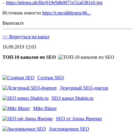
–
https://telegra.ph/file/019e9db0071e51a6381e0.jpg
Источник новости
https://t.me/altblogru/46...
Вконтакте
<< Вернуться на канал
16.09.2019 12:03
ТОП-10 каналов по SEO
Солтык SEO
Дежурный SEO-доктор
SEO канал Shakin.ru
Mike Blazer
SEO от Анны Ященко
Англоязычное SEO