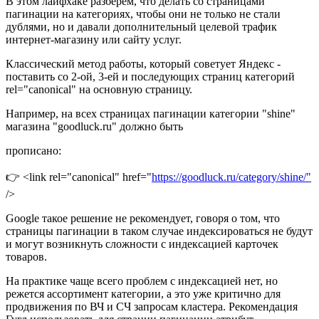
В этом лайфхаке разберем, что делать со страницами
пагинации на категориях, чтобы они не только не стали
дублями, но и давали дополнительный целевой трафик
интернет-магазину или сайту услуг.
Классический метод работы, который советует Яндекс -
поставить со 2-ой, 3-ей и последующих страниц категорий
rel="canonical" на основную страницу.
Например, на всех страницах пагинации категории "shine"
магазина "goodluck.ru" должно быть
прописано:
👉 <link rel="canonical" href="
https://goodluck.ru/category/shine/"
/>
Google такое решение не рекомендует, говоря о том, что
страницы пагинации в таком случае индексироваться не будут
и могут возникнуть сложности с индексацией карточек
товаров.
На практике чаще всего проблем с индексацией нет, но
режется ассортимент категории, а это уже критично для
продвижения по ВЧ и СЧ запросам кластера. Рекомендация