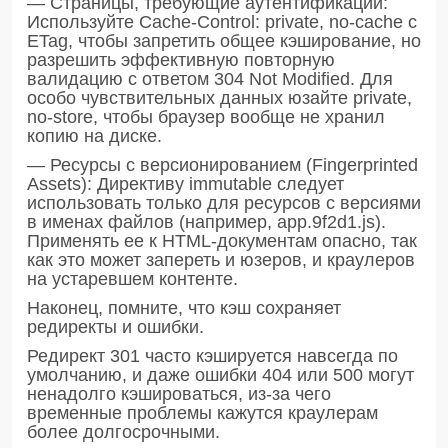
— Страницы, требующие аутентификации:
Используйте Cache-Control: private, no-cache с
ETag, чтобы запретить общее кэширование, но
разрешить эффективную повторную
валидацию с ответом 304 Not Modified. Для
особо чувствительных данных юзайте private,
no-store, чтобы браузер вообще не хранил
копию на диске.
— Ресурсы с версионированием (Fingerprinted
Assets): Директиву immutable следует
использовать только для ресурсов с версиями
в именах файлов (например, app.9f2d1.js).
Применять ее к HTML-документам опасно, так
как это может запереть и юзеров, и краулеров
на устаревшем контенте.
Наконец, помните, что кэш сохраняет
редиректы и ошибки.
Редирект 301 часто кэшируется навсегда по
умолчанию, и даже ошибки 404 или 500 могут
ненадолго кэшироваться, из-за чего
временные проблемы кажутся краулерам
более долгосрочными.