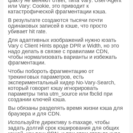
факту не меняют ответ, типа Vary: User-Agent
или Vary: Cookie, это приводит к
катастрофической фрагментации кэша.
В результате создаются тысячи почти
одинаковых записей в кэше, что просто
убивает hit rate.
Для адаптивных изображений нужно юзать
Vary с Client Hints вроде DPR и Width, но это
надо делать в связке с правилами CDN,
чтобы нормализовать варианты и избежать
фрагментации.
Чтобы побороть фрагментацию от
трекинговых параметров, есть
экспериментальный хидер No-Vary-Search,
который говорит кэшу игнорировать
параметры типа utm_source или fbclid при
создании ключей кэша.
Вы обязаны разделять время жизни кэша для
браузера и для CDN.
Используйте директиву s-maxage, чтобы
задать долгий срок кэширования для общих