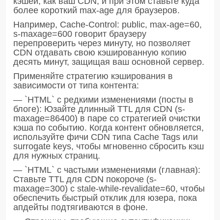
кэшей, как ваш CDN, и при этом ставьте куда
более короткий max-age для браузеров.
Например, Cache-Control: public, max-age=60,
s-maxage=600 говорит браузеру
перепроверить через минуту, но позволяет
CDN отдавать свою кэшированную копию
десять минут, защищая ваш основной сервер.
Применяйте стратегию кэширования в
зависимости от типа контента:
— `HTML` с редкими изменениями (посты в
блоге): Юзайте длинный TTL для CDN (s-
maxage=86400) в паре со стратегией очистки
кэша по событию. Когда контент обновляется,
используйте фичи CDN типа Cache Tags или
surrogate keys, чтобы мгновенно сбросить кэш
для нужных страниц.
— `HTML` с частыми изменениями (главная):
Ставьте TTL для CDN покороче (s-
maxage=300) с stale-while-revalidate=60, чтобы
обеспечить быстрый отклик для юзера, пока
апдейты подтягиваются в фоне.