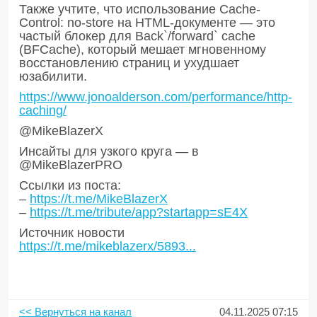
Также учтите, что использование Cache-
Control: no-store на HTML-документе — это
частый блокер для Back`/forward` cache
(BFCache), который мешает мгновенному
восстановлению страниц и ухудшает
юзабилити.
https://www.jonoalderson.com/performance/http-
caching/
@MikeBlazerX
Инсайты для узкого круга — в
@MikeBlazerPRO
Ссылки из поста:
–
https://t.me/MikeBlazerX
–
https://t.me/tribute/app?startapp=sE4X
Источник новости
https://t.me/mikeblazerx/5893...
<< Вернуться на канал
04.11.2025 07:15