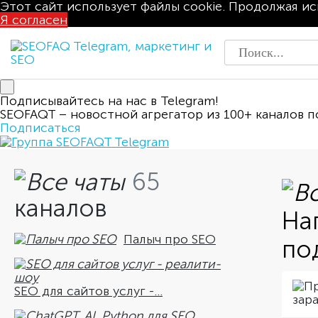
Этот сайт использует файлы cookie. Продолжая ис
Я согласен
Подписывайтесь на нас в Telegram!
SEOFAQT – новостной агрегатор из 100+ каналов п
Подписаться
65
каналов
На
Палыч про SEO
по
SEO для сайтов услуг -...
зар