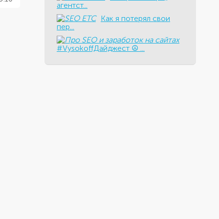
агентст...
Как я потерял свои
пер...
#VysokoffДайджест ☮️ ...