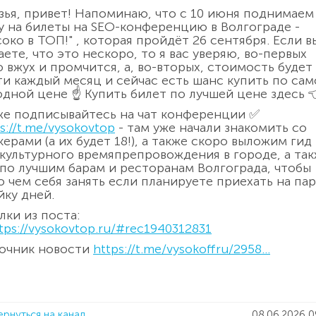
зья, привет! Напоминаю, что с 10 июня поднимаем
у на билеты на SEO-конференцию в Волгограде -
соко в ТОП!" , которая пройдёт 26 сентября. Если в
аете, что это нескоро, то я вас уверяю, во-первых
о вжух и промчится, а, во-вторых, стоимость будет
ти каждый месяц и сейчас есть шанс купить по са
одной цене ☝️ Купить билет по лучшей цене здесь 
же подписывайтесь на чат конференции ✅
s://t.me/vysokovtop
- там уже начали знакомить со
керами (а их будет 18!), а также скоро выложим гид
 культурного времяпрепровождения в городе, а та
 по лучшим барам и ресторанам Волгограда, чтобы
о чем себя занять если планируете приехать на пар
йку дней.
лки из поста:
tps://vysokovtop.ru/#rec1940312831
очник новости
https://t.me/vysokoffru/2958...
ернуться на канал
08.06.2026 0