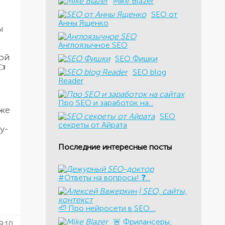
Mike Blazer
SEO от
Анны Ященко
ы
Англоязычное SEO
мой
SEO Фишки
👈
SEO blog
Reader
Про SEO и заработок на...
кже
SEO
секреты от Айрата
у-
Последние интересные посты
#Ответы на вопросы! ❓...
🦥 Про нейросети в SEO....
​🚨 Фрилансеры,
9:10