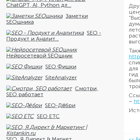
ChatGPT, AI, Python дл...
Дру
цен
Заметки
"Вы
SEOшника
дум
лет
SEO -
рас
Продукт и Аналит...
выг
Так
Нейросетевой SEOшник
http
спи
SEO Фишки
для
гид
SiteAnalyzer
был
тро
Смотри,
SEO работает
Ссы
–
ht
SEO-Де́бри
Ист
SEO ETC
SEO, Я.Директ & Маркет...
<< В