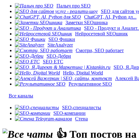
Палыч про SEO
SEO для сайтов ус
ChatGPT, AI, Python дл...
Заметки SEOшника
SEO - Продукт и Аналит..
Нейросетевой SEOшник
SEO Фишки
SiteAnalyzer
Смотри, SEO работает
SEO-Де́бри
SEO ETC
SEO, Я.Дире
Hello, Digital World
Алексей Ва
Результативное SEO
Все каналы
SEO-специалисты
SEO-компании
Стена
👍 Топ постов на