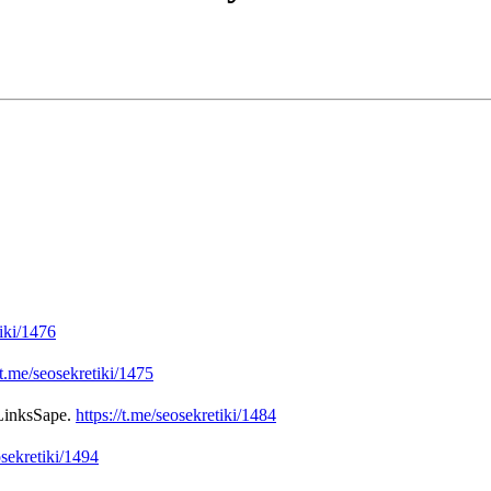
tiki/1476
/t.me/seosekretiki/1475
inksSape.
https://t.me/seosekretiki/1484
osekretiki/1494