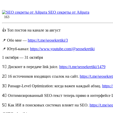
SEO секреты от Айрата
163
👍 Топ постов на канале за август
📌 Обо мне —
https://t.me/seosekretiki/3
📌 Ютуб-канал:
https://www.youtube.com/@seosekretiki
1 октября — 31 октября
1⃣ Дисконт в передаче link juice.
https://t.me/seosekretiki/1479
2⃣ 16 источников входящих ссылок на сайт.
https://t.me/seosekre
3⃣ Passage-Level Optimization: когда важен каждый абзац.
https:/
4⃣ Оптимизированный SEO-текст теперь прямо в интерфейсе L
5⃣ Как ИИ в поисковых системах влияет на SEO.
https://t.me/se