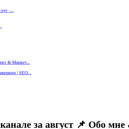
луг -...
.
кт & Маркет...
жеркин | SEO...
 канале за август 📌 Обо мне