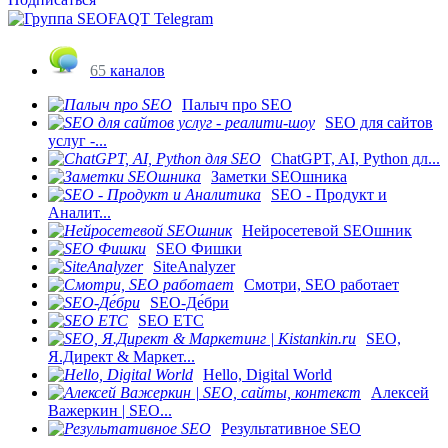
65
каналов
Палыч про SEO
SEO для сайтов
услуг -...
ChatGPT, AI, Python дл...
Заметки SEOшника
SEO - Продукт и
Аналит...
Нейросетевой SEOшник
SEO Фишки
SiteAnalyzer
Смотри, SEO работает
SEO-Де́бри
SEO ETC
SEO,
Я.Директ & Маркет...
Hello, Digital World
Алексей
Важеркин | SEO...
Результативное SEO