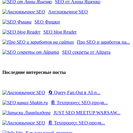
SEO от Анны Ященко
Англоязычное SEO
SEO Фишки
SEO blog Reader
Про SEO и заработок на...
SEO секреты от Айрата
Последние интересные посты
🔄 Query Fan-Out в AI-п...
📔 Техпроцесс SEO-продв...
JUST SEO MEETUP WARSAW...
📔 Техпроцесс SEO-продв...
Как вам такой дропчик ...