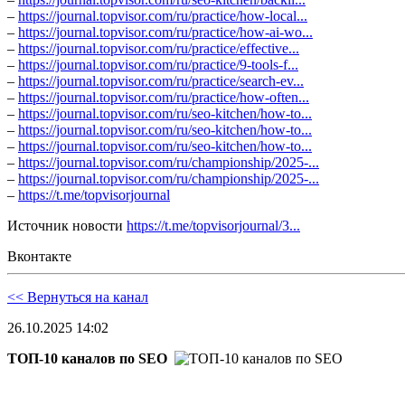
–
https://journal.topvisor.com/ru/practice/how-local...
–
https://journal.topvisor.com/ru/practice/how-ai-wo...
–
https://journal.topvisor.com/ru/practice/effective...
–
https://journal.topvisor.com/ru/practice/9-tools-f...
–
https://journal.topvisor.com/ru/practice/search-ev...
–
https://journal.topvisor.com/ru/practice/how-often...
–
https://journal.topvisor.com/ru/seo-kitchen/how-to...
–
https://journal.topvisor.com/ru/seo-kitchen/how-to...
–
https://journal.topvisor.com/ru/seo-kitchen/how-to...
–
https://journal.topvisor.com/ru/championship/2025-...
–
https://journal.topvisor.com/ru/championship/2025-...
–
https://t.me/topvisorjournal
Источник новости
https://t.me/topvisorjournal/3...
Вконтакте
<< Вернуться на канал
26.10.2025 14:02
ТОП-10 каналов по SEO