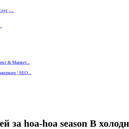
луг -...
.
кт & Маркет...
жеркин | SEO...
ей за hoa-hoa season В холод