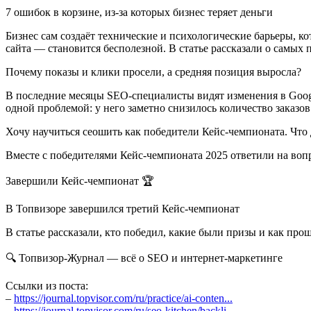
7 ошибок в корзине, из-за которых бизнес теряет деньги
Бизнес сам создаёт технические и психологические барьеры, к
сайта — становится бесполезной. В статье рассказали о самых
Почему показы и клики просели, а средняя позиция выросла?
В последние месяцы SEO-специалисты видят изменения в Google
одной проблемой: у него заметно снизилось количество заказов 
Хочу научиться сеошить как победители Кейс-чемпионата. Что 
Вместе с победителями Кейс-чемпионата 2025 ответили на вопр
Завершили Кейс-чемпионат 🏆
В Топвизоре завершился третий Кейс-чемпионат
В статье рассказали, кто победил, какие были призы и как п
🔍 Топвизор-Журнал — всё о SEO и интернет-маркетинге
Ссылки из поста:
–
https://journal.topvisor.com/ru/practice/ai-conten...
–
https://journal.topvisor.com/ru/seo-kitchen/backli...