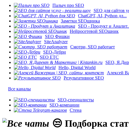
Палыч про SEO
SEO для сайтов ус
ChatGPT, AI, Python дл...
Заметки SEOшника
SEO - Продукт и Аналит..
Нейросетевой SEOшник
SEO Фишки
SiteAnalyzer
Смотри, SEO работает
SEO-Де́бри
SEO ETC
SEO, Я.Дире
Hello, Digital World
Алексей Ва
Результативное SEO
Все каналы
SEO-специалисты
SEO-компании
Стена
😒 Подборка стат