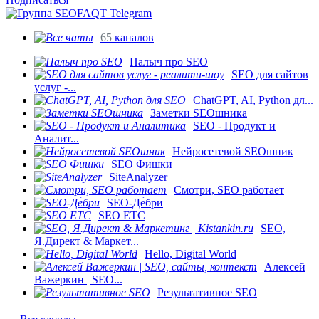
65
каналов
Палыч про SEO
SEO для сайтов
услуг -...
ChatGPT, AI, Python дл...
Заметки SEOшника
SEO - Продукт и
Аналит...
Нейросетевой SEOшник
SEO Фишки
SiteAnalyzer
Смотри, SEO работает
SEO-Де́бри
SEO ETC
SEO,
Я.Директ & Маркет...
Hello, Digital World
Алексей
Важеркин | SEO...
Результативное SEO