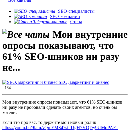
Все каналы
SEO-специалисты
SEO-компании
Стена
Мои внутренние
опросы показывают, что
61% SEO-шников ни разу
не...
SEO, маркетинг и бизнес
134
Мои внутренние опросы показывают, что 61% SEO-шников
ни разу не пробовали сделать своих агентов, но очень бы
хотели.
Если это про вас, то держите мой новый ролик
https://youtu.be/9IamAQmEMS4?si=UgH7VQDy9UMoPAF_