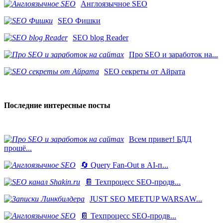
Англоязычное SEO
SEO Фишки
SEO blog Reader
Про SEO и заработок на...
SEO секреты от Айрата
Последние интересные посты
Всем привет! БДД
прошё...
🔄 Query Fan-Out в AI-п...
📔 Техпроцесс SEO-продв...
JUST SEO MEETUP WARSAW...
📔 Техпроцесс SEO-продв...