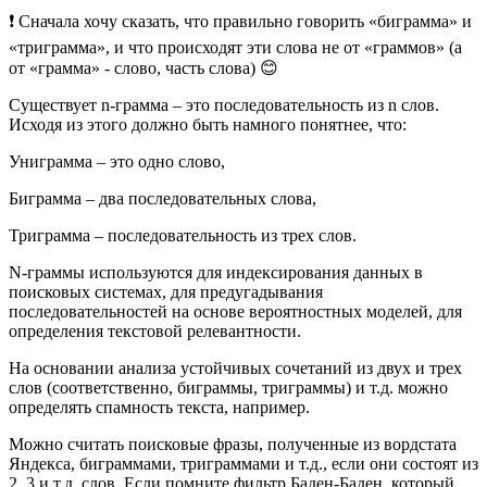
❗️ Сначала хочу сказать, что правильно говорить «биграмма» и
«триграмма», и что происходят эти слова не от «граммов» (а
от «грамма» - слово, часть слова) 😊
Существует n-грамма – это последовательность из n слов.
Исходя из этого должно быть намного понятнее, что:
Униграмма – это одно слово,
Биграмма – два последовательных слова,
Триграмма – последовательность из трех слов.
N-граммы используются для индексирования данных в
поисковых системах, для предугадывания
последовательностей на основе вероятностных моделей, для
определения текстовой релевантности.
На основании анализа устойчивых сочетаний из двух и трех
слов (соответственно, биграммы, триграммы) и т.д. можно
определять спамность текста, например.
Можно считать поисковые фразы, полученные из вордстата
Яндекса, биграммами, триграммами и т.д., если они состоят из
2, 3 и т.д. слов. Если помните фильтр Баден-Баден, который