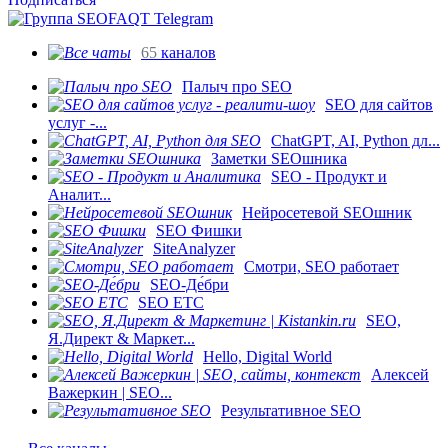
65
каналов
Палыч про SEO
SEO для сайтов
услуг -...
ChatGPT, AI, Python дл...
Заметки SEOшника
SEO - Продукт и
Аналит...
Нейросетевой SEOшник
SEO Фишки
SiteAnalyzer
Смотри, SEO работает
SEO-Де́бри
SEO ETC
SEO,
Я.Директ & Маркет...
Hello, Digital World
Алексей
Важеркин | SEO...
Результативное SEO