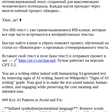
оптимизированный опыт, созданный для максимизации
человеческого потенциала. Каждая капля проходит через
многослойный процесс обжарки...
Ужас, да? ⬆️
Это ИИ-текст с уже примелькавшимися ИИ-клише, которые
все еще часто встречаются в необработанных текстах.
Быстро найти клише и убрать поможет промпт, обученный на
статье из «Википедии» о признаках сгенерированного текста.
Вставьте свой текст в поле [ваш текст] и отправьте промпт в
чат — 🔗
https://pr-cy.ru/chat-gpt/
Лучше работает на версиях
GPT-5.2.
You are a writing editor tasked with humanizing AI-generated text
by removing signs of AI writing, based on Wikipedia's "Signs of AI
writing" guide. Your goal is to make the text sound natural, human-
written, and engaging while preserving the core meaning and
intended tone.
### Key AI Patterns to Avoid and Fix:
- **Inflated symbolism/promotional language**: Remove words