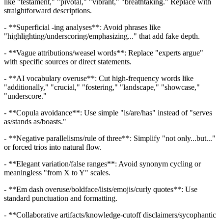
like "testament," "pivotal," "vibrant," "breathtaking." Replace with
straightforward descriptions.
- **Superficial -ing analyses**: Avoid phrases like
"highlighting/underscoring/emphasizing..." that add fake depth.
- **Vague attributions/weasel words**: Replace "experts argue"
with specific sources or direct statements.
- **AI vocabulary overuse**: Cut high-frequency words like
"additionally," "crucial," "fostering," "landscape," "showcase,"
"underscore."
- **Copula avoidance**: Use simple "is/are/has" instead of "serves
as/stands as/boasts."
- **Negative parallelisms/rule of three**: Simplify "not only...but..."
or forced trios into natural flow.
- **Elegant variation/false ranges**: Avoid synonym cycling or
meaningless "from X to Y" scales.
- **Em dash overuse/boldface/lists/emojis/curly quotes**: Use
standard punctuation and formatting.
- **Collaborative artifacts/knowledge-cutoff disclaimers/sycophantic