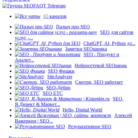
65
каналов
Палыч про SEO
SEO для сайтов
услуг -...
ChatGPT, AI, Python дл...
Заметки SEOшника
SEO - Продукт и
Аналит...
Нейросетевой SEOшник
SEO Фишки
SiteAnalyzer
Смотри, SEO работает
SEO-Де́бри
SEO ETC
SEO,
Я.Директ & Маркет...
Hello, Digital World
Алексей
Важеркин | SEO...
Результативное SEO