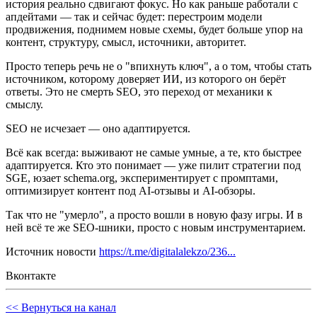
история реально сдвигают фокус. Но как раньше работали с
апдейтами — так и сейчас будет: перестроим модели
продвижения, поднимем новые схемы, будет больше упор на
контент, структуру, смысл, источники, авторитет.
Просто теперь речь не о "впихнуть ключ", а о том, чтобы стать
источником, которому доверяет ИИ, из которого он берёт
ответы. Это не смерть SEO, это переход от механики к
смыслу.
SEO не исчезает — оно адаптируется.
Всё как всегда: выживают не самые умные, а те, кто быстрее
адаптируется. Кто это понимает — уже пилит стратегии под
SGE, юзает schema.org, экспериментирует с промптами,
оптимизирует контент под AI-отзывы и AI-обзоры.
Так что не "умерло", а просто вошли в новую фазу игры. И в
ней всё те же SEO-шники, просто с новым инструментарием.
Источник новости
https://t.me/digitalalekzo/236...
Вконтакте
<< Вернуться на канал