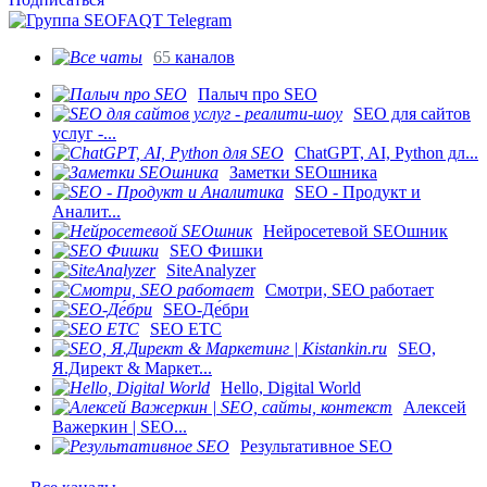
65
каналов
Палыч про SEO
SEO для сайтов
услуг -...
ChatGPT, AI, Python дл...
Заметки SEOшника
SEO - Продукт и
Аналит...
Нейросетевой SEOшник
SEO Фишки
SiteAnalyzer
Смотри, SEO работает
SEO-Де́бри
SEO ETC
SEO,
Я.Директ & Маркет...
Hello, Digital World
Алексей
Важеркин | SEO...
Результативное SEO