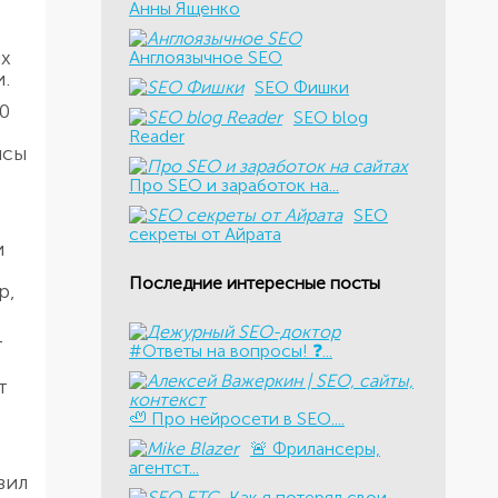
Анны Ященко
ых
Англоязычное SEO
.
SEO Фишки
0
SEO blog
Reader
исы
Про SEO и заработок на...
SEO
секреты от Айрата
и
Последние интересные посты
р,
т
#Ответы на вопросы! ❓...
т
🦥 Про нейросети в SEO....
​🚨 Фрилансеры,
агентст...
вил
Как я потерял свои