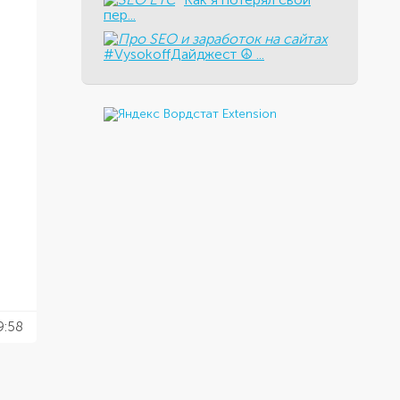
пер...
#VysokoffДайджест ☮️ ...
9:58