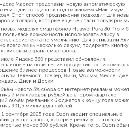
Яндекс Маркет представил новую автоматическую
атегию для продавцов под названием «Максимум
ков». Этот способ продвижения подходит для нов
аров и товаров, которые ещё не стали популярными
В новых моделях смартфонов Huawei Pura 80 Pro и 8
ra появилась возможность использовать Алису в
естве ассистента по умолчанию. Для активации Ал
но всего лишь несколько секунд подержать кнопку
блокировки экрана смартфона.
В июле Яндекс 360 представил обновления,
равленные на повышение продуктивности команд 
ощение бизнес-процессов. Новые возможности
ронули Телемост, Трекер, Вики, Формы, Мессендже
ендарь, Диск и Доски.
Объём нового 3% сбора от интернет-рекламы може
тичь 7 миллиардов рублей во втором квартале.
ий объём рекламных бюджетов к концу года може
тичь 901,5 миллиарда рублей.
С 1 сентября 2025 года Ozon вводит специальные
овия для продавцов, которые реализуют товары
имостью менее 300 рублей. Кроме того, Ozon объя