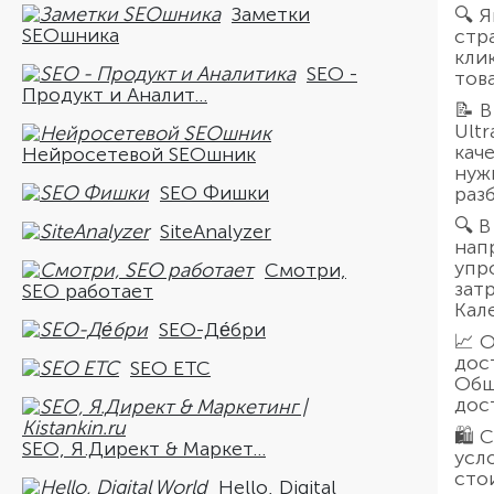
Заметки
🔍 
SEOшника
стр
кли
SEO -
тов
Продукт и Аналит...
📝 
Ult
кач
Нейросетевой SEOшник
нуж
SEO Фишки
раз
🔍 
SiteAnalyzer
нап
упр
Смотри,
зат
SEO работает
Кал
SEO-Де́бри
📈 
дос
SEO ETC
Общ
дос
🛍 
SEO, Я.Директ & Маркет...
усл
сто
Hello, Digital