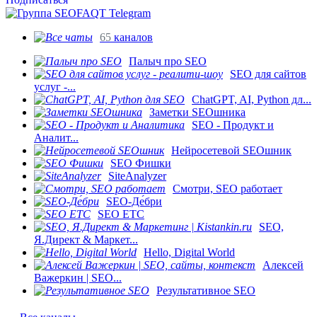
65
каналов
Палыч про SEO
SEO для сайтов
услуг -...
ChatGPT, AI, Python дл...
Заметки SEOшника
SEO - Продукт и
Аналит...
Нейросетевой SEOшник
SEO Фишки
SiteAnalyzer
Смотри, SEO работает
SEO-Де́бри
SEO ETC
SEO,
Я.Директ & Маркет...
Hello, Digital World
Алексей
Важеркин | SEO...
Результативное SEO