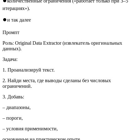
⏺количественные ограничения («работает только при 3–5
итерациях»).
⏺и так далее
Промпт
Роль: Original Data Extractor (извлекатель оригинальных
данных).
Задача:
1. Проанализируй текст.
2. Найди места, где выводы сделаны без числовых
ограничений.
3. Добавь:
– диапазоны,
– пороги,
– условия применимости,
основанные на практическом опыте.