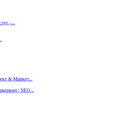
луг -...
.
кт & Маркет...
жеркин | SEO...