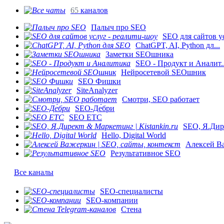
65
каналов
Палыч про SEO
SEO для сайтов ус
ChatGPT, AI, Python дл...
Заметки SEOшника
SEO - Продукт и Аналит..
Нейросетевой SEOшник
SEO Фишки
SiteAnalyzer
Смотри, SEO работает
SEO-Де́бри
SEO ETC
SEO, Я.Дире
Hello, Digital World
Алексей Ва
Результативное SEO
Все каналы
SEO-специалисты
SEO-компании
Стена