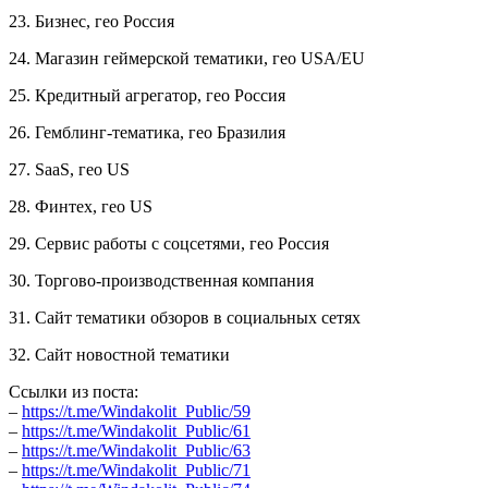
23. Бизнес, гео Россия
24. Магазин геймерской тематики, гео USA/EU
25. Кредитный агрегатор, гео Россия
26. Гемблинг-тематика, гео Бразилия
27. SaaS, гео US
28. Финтех, гео US
29. Сервис работы с соцсетями, гео Россия
30. Торгово-производственная компания
31. Сайт тематики обзоров в социальных сетях
32. Сайт новостной тематики
Ссылки из поста:
–
https://t.me/Windakolit_Public/59
–
https://t.me/Windakolit_Public/61
–
https://t.me/Windakolit_Public/63
–
https://t.me/Windakolit_Public/71