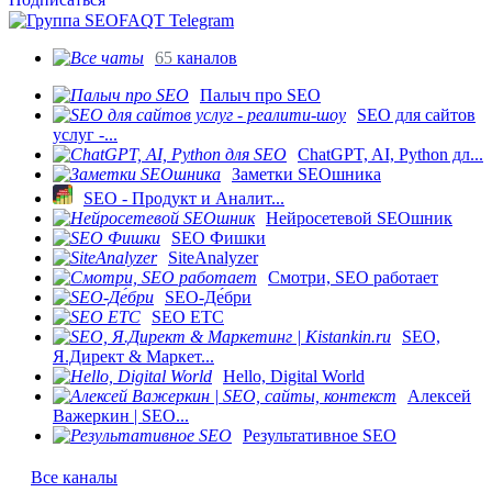
65
каналов
Палыч про SEO
SEO для сайтов
услуг -...
ChatGPT, AI, Python дл...
Заметки SEOшника
SEO - Продукт и Аналит...
Нейросетевой SEOшник
SEO Фишки
SiteAnalyzer
Смотри, SEO работает
SEO-Де́бри
SEO ETC
SEO,
Я.Директ & Маркет...
Hello, Digital World
Алексей
Важеркин | SEO...
Результативное SEO
Все каналы