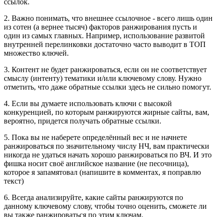
ссылок.
2. Важно понимать, что внешнее ссылочное - всего лишь один
из сотен (а вернее тысяч) факторов ранжирования пусть и
один из самых главных. Например, использование развитой
внутренней перелинковки достаточно часто выводит в ТОП
множество ключей.
3. Контент не будет ранжироваться, если он не соответствует
смыслу (интенту) тематики и/или ключевому слову. Нужно
отметить, что даже обратные ссылки здесь не сильно помогут.
4. Если вы думаете использовать ключи с высокой
конкуренцией, по которым ранжируются жирные сайты, вам,
вероятно, придется получать обратные ссылки.
5. Пока вы не наберете определённый вес и не начнете
ранжироваться по значительному числу НЧ, вам практически
никогда не удаться начать хорошо ранжироваться по ВЧ. И это
фишка носит своё английское название (не песочница),
которое я запамятовал (напишите в комментах, я поправлю
текст)
6. Всегда анализируйте, какие сайты ранжируются по
данному ключевому слову, чтобы точно оценить, сможете ли
вы также ранжироваться по этим ключам.