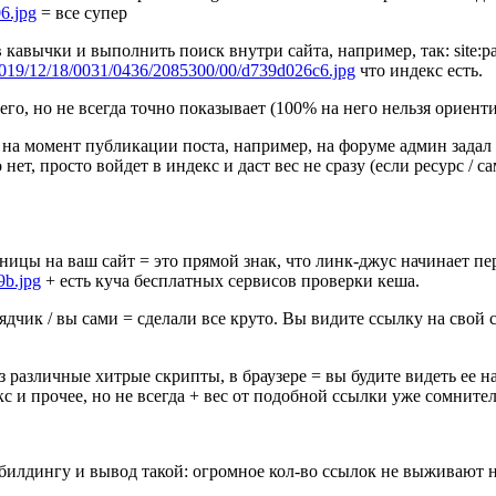
06.jpg
= все супер
авычки и выполнить поиск внутри сайта, например, так: site:paloa
ve/2019/12/18/0031/0436/2085300/00/d739d026c6.jpg
что индекс есть.
его, но не всегда точно показывает (100% на него нельзя ориенти
 на момент публикации поста, например, на форуме админ задал 
нет, просто войдет в индекс и даст вес не сразу (если ресурс / с
аницы на ваш сайт = это прямой знак, что линк-джус начинает пер
9b.jpg
+ есть куча бесплатных сервисов проверки кеша.
ядчик / вы сами = сделали все круто. Вы видите ссылку на свой с
з различные хитрые скрипты, в браузере = вы будите видеть ее н
кс и прочее, но не всегда + вес от подобной ссылки уже сомните
илдингу и вывод такой: огромное кол-во ссылок не выживают н