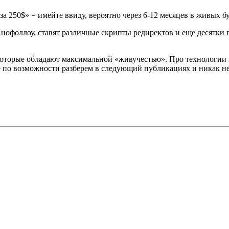
за 250$» = имейте ввиду, вероятно через 6-12 месяцев в живых б
офоллоу, ставят различные скрипты редиректов и еще десятки ва
, которые обладают максимальной «живучестью». Про технологии
е по возможности разберем в следующий публикациях и никак не