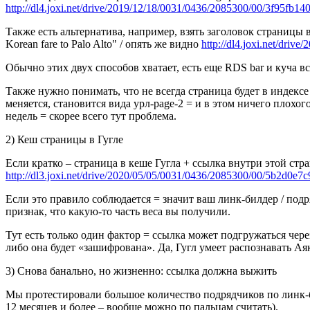
http://dl4.joxi.net/drive/2019/12/18/0031/0436/2085300/00/3f95fb14
Также есть альтернатива, например, взять заголовок страницы в к
Korean fare to Palo Alto" / опять же видно
http://dl4.joxi.net/dri
Обычно этих двух способов хватает, есть еще RDS bar и куча вс
Также нужно понимать, что не всегда страница будет в индексе
меняется, становится вида урл-page-2 = и в этом ничего плохого 
недель = скорее всего тут проблема.
2) Кеш страницы в Гугле
Если кратко – страница в кеше Гугла + ссылка внутри этой стр
http://dl3.joxi.net/drive/2020/05/05/0031/0436/2085300/00/5b2d0e7c
Если это правило соблюдается = значит ваш линк-билдер / подр
признак, что какую-то часть веса вы получили.
Тут есть только один фактор = ссылка может подгружаться чере
либо она будет «зашифрована». Да, Гугл умеет распознавать Ая
3) Снова банально, но жизненно: ссылка должна выжить
Мы протестировали большое количество подрядчиков по линк-б
12 месяцев и более – вообще можно по пальцам считать).