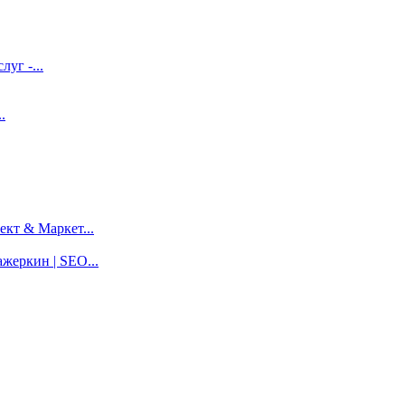
луг -...
.
кт & Маркет...
жеркин | SEO...