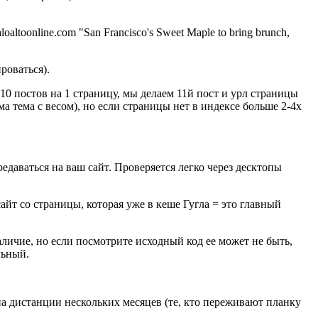
ltoonline.com "San Francisco's Sweet Maple to bring brunch,
роваться).
10 постов на 1 страницу, мы делаем 11й пост и урл страницы
ама тема с весом), но если страницы нет в индексе больше 2-4х
едаваться на ваш сайт. Проверяется легко через десктопы
айт со страницы, которая уже в кеше Гугла = это главный
аличие, но если посмотрите исходный код ее может не быть,
льный.
а дистанции нескольких месяцев (те, кто переживают планку