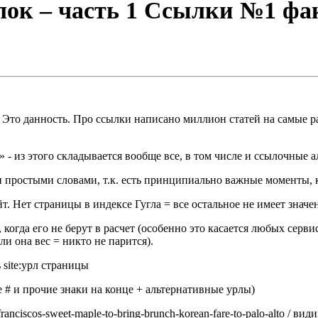
ок – часть 1 Ссылки №1 фак
Это данность. Про ссылки написано миллион статей на самые р
 «1» - из этого складывается вообще все, в том числе и ссылочн
ростыми словами, т.к. есть принципиально важные моменты, к
йт. Нет страницы в индексе Гугла = все остальное не имеет значе
когда его не берут в расчет (особенно это касается любых серви
ли она вес = никто не парится).
 site:урл страницы
 # и прочие знаки на конце + альтернативные урлы)
franciscos-sweet-maple-to-bring-brunch-korean-fare-to-palo-alto / ви