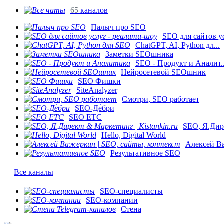
65
каналов
Палыч про SEO
SEO для сайтов ус
ChatGPT, AI, Python дл...
Заметки SEOшника
SEO - Продукт и Аналит..
Нейросетевой SEOшник
SEO Фишки
SiteAnalyzer
Смотри, SEO работает
SEO-Де́бри
SEO ETC
SEO, Я.Дире
Hello, Digital World
Алексей Ва
Результативное SEO
Все каналы
SEO-специалисты
SEO-компании
Стена