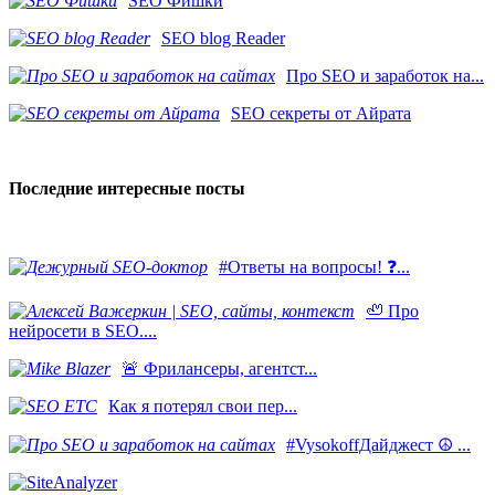
SEO Фишки
SEO blog Reader
Про SEO и заработок на...
SEO секреты от Айрата
Последние интересные посты
#Ответы на вопросы! ❓...
🦥 Про
нейросети в SEO....
​🚨 Фрилансеры, агентст...
Как я потерял свои пер...
#VysokoffДайджест ☮️ ...