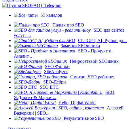
65
каналов
Палыч про SEO
SEO для сайтов
услуг -...
ChatGPT, AI, Python дл...
Заметки SEOшника
SEO - Продукт и
Аналит...
Нейросетевой SEOшник
SEO Фишки
SiteAnalyzer
Смотри, SEO работает
SEO-Де́бри
SEO ETC
SEO,
Я.Директ & Маркет...
Hello, Digital World
Алексей
Важеркин | SEO...
Результативное SEO