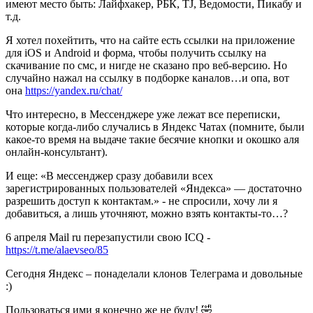
имеют место быть: Лайфхакер, РБК, TJ, Ведомости, Пикабу и
т.д.
Я хотел похейтить, что на сайте есть ссылки на приложение
для iOS и Android и форма, чтобы получить ссылку на
скачивание по смс, и нигде не сказано про веб-версию. Но
случайно нажал на ссылку в подборке каналов…и опа, вот
она
https://yandex.ru/chat/
Что интересно, в Мессенджере уже лежат все переписки,
которые когда-либо случались в Яндекс Чатах (помните, были
какое-то время на выдаче такие бесячие кнопки и окошко аля
онлайн-консультант).
И еще: «В мессенджер сразу добавили всех
зарегистрированных пользователей «Яндекса» — достаточно
разрешить доступ к контактам.» - не спросили, хочу ли я
добавиться, а лишь уточняют, можно взять контакты-то…?
6 апреля Mail ru перезапустили свою ICQ -
https://t.me/alaevseo/85
Сегодня Яндекс – понаделали клонов Телеграма и довольные
:)
Пользоваться ими я конечно же не буду! 🤣