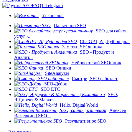
65
каналов
Палыч про SEO
SEO для сайтов
услуг -...
ChatGPT, AI, Python дл...
Заметки SEOшника
SEO - Продукт и
Аналит...
Нейросетевой SEOшник
SEO Фишки
SiteAnalyzer
Смотри, SEO работает
SEO-Де́бри
SEO ETC
SEO,
Я.Директ & Маркет...
Hello, Digital World
Алексей
Важеркин | SEO...
Результативное SEO