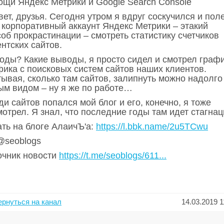
ощи Яндекс Метрики и Google Search Console
ет, друзья. Сегодня утром я вдруг соскучился и поле
 корпоративный аккаунт Яндекс Метрики – этакий
об прокрастинации – смотреть статистику счетчиков
нтских сайтов.
оды? Какие выводы, я просто сидел и смотрел граф
фика с поисковых систем сайтов наших клиентов.
ывая, сколько там сайтов, залипнуть можно надолго
ым видом – ну я же по работе…
и сайтов попался мой блог и его, конечно, я тоже
отрел. Я знал, что последние годы там идет стагнац
ать на блоге АлаичЪ'а:
https://l.bbk.name/2u5TCwu
 @seoblogs
очник новости
https://t.me/seoblogs/611...
ернуться на канал
14.03.2019 1