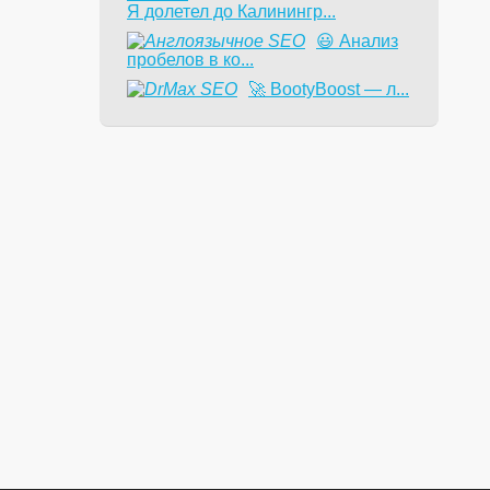
Я долетел до Калинингр...
😃 Анализ
пробелов в ко...
🚀 BootyBoost — л...