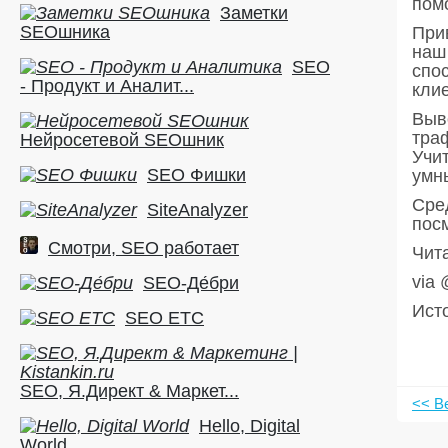
пом
Заметки
SEOшника
Прив
наш
SEO
спос
- Продукт и Аналит...
клие
Выв
тра
Нейросетевой SEOшник
Учит
SEO Фишки
умн
Сред
SiteAnalyzer
посм
Смотри, SEO работает
Чит
via
SEO-Де́бри
Ист
SEO ETC
SEO, Я.Директ & Маркет...
<< В
Hello, Digital
World