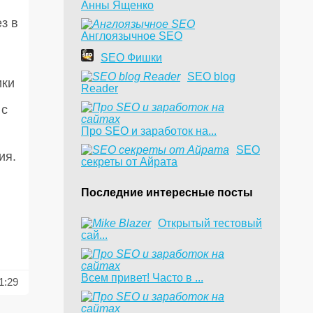
Анны Ященко
з в
Англоязычное SEO
SEO Фишки
SEO blog
ики
Reader
 с
Про SEO и заработок на...
SEO
ия.
секреты от Айрата
Последние интересные посты
​Открытый тестовый
сай...
Всем привет! Часто в ...
1:29