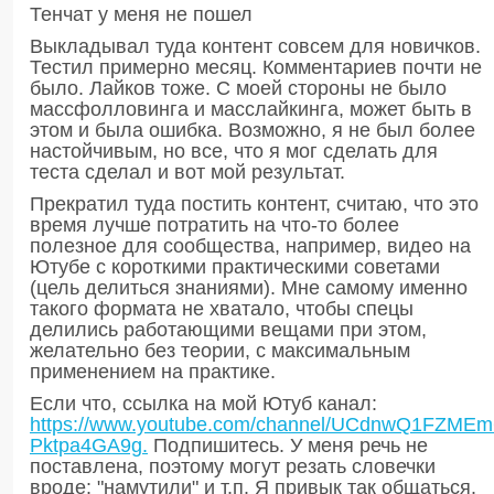
Тенчат у меня не пошел
Выкладывал туда контент совсем для новичков.
Тестил примерно месяц. Комментариев почти не
было. Лайков тоже. С моей стороны не было
массфолловинга и масслайкинга, может быть в
этом и была ошибка. Возможно, я не был более
настойчивым, но все, что я мог сделать для
теста сделал и вот мой результат.
Прекратил туда постить контент, считаю, что это
время лучше потратить на что-то более
полезное для сообщества, например, видео на
Ютубе с короткими практическими советами
(цель делиться знаниями). Мне самому именно
такого формата не хватало, чтобы спецы
делились работающими вещами при этом,
желательно без теории, с максимальным
применением на практике.
Если что, ссылка на мой Ютуб канал:
https://www.youtube.com/channel/UCdnwQ1FZMEm
Pktpa4GA9g.
Подпишитесь. У меня речь не
поставлена, поэтому могут резать словечки
вроде: "намутили" и т.п. Я привык так общаться.