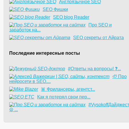
Англоязычное SEO
SEO Фишки
SEO blog Reader
Про SEO и
заработок на...
SEO секреты от Айрата
Последние интересные посты
#Ответы на вопросы! ❓...
🦥 Про
нейросети в SEO....
​🚨 Фрилансеры, агентст...
Как я потерял свои пер...
#VysokoffДайджес
☮️ ...