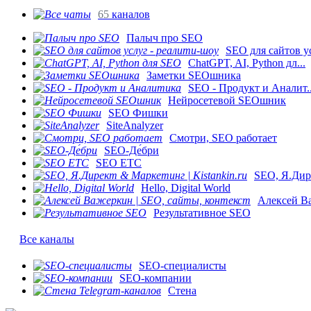
65
каналов
Палыч про SEO
SEO для сайтов ус
ChatGPT, AI, Python дл...
Заметки SEOшника
SEO - Продукт и Аналит..
Нейросетевой SEOшник
SEO Фишки
SiteAnalyzer
Смотри, SEO работает
SEO-Де́бри
SEO ETC
SEO, Я.Дире
Hello, Digital World
Алексей Ва
Результативное SEO
Все каналы
SEO-специалисты
SEO-компании
Стена