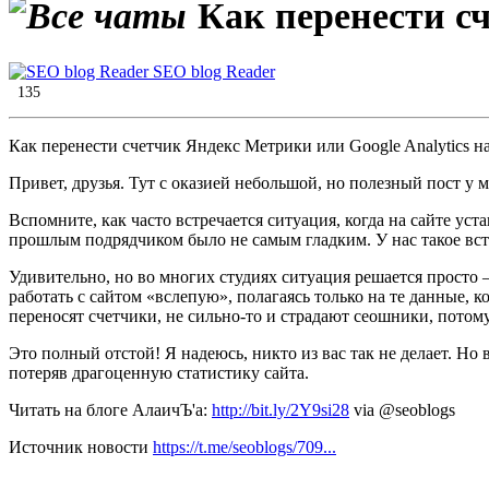
Как перенести сч
SEO blog Reader
135
Как перенести счетчик Яндекс Метрики или Google Analytics н
Привет, друзья. Тут с оказией небольшой, но полезный пост у 
Вспомните, как часто встречается ситуация, когда на сайте ус
прошлым подрядчиком было не самым гладким. У нас такое встр
Удивительно, но во многих студиях ситуация решается просто 
работать с сайтом «вслепую», полагаясь только на те данные, ко
переносят счетчики, не сильно-то и страдают сеошники, потому
Это полный отстой! Я надеюсь, никто из вас так не делает. Но
потеряв драгоценную статистику сайта.
Читать на блоге АлаичЪ'а:
http://bit.ly/2Y9si28
via @seoblogs
Источник новости
https://t.me/seoblogs/709...