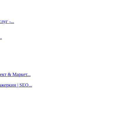
луг -...
.
кт & Маркет...
жеркин | SEO...