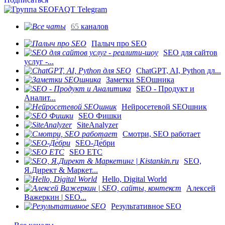
65
каналов
Палыч про SEO
SEO для сайтов
услуг -...
ChatGPT, AI, Python дл...
Заметки SEOшника
SEO - Продукт и
Аналит...
Нейросетевой SEOшник
SEO Фишки
SiteAnalyzer
Смотри, SEO работает
SEO-Де́бри
SEO ETC
SEO,
Я.Директ & Маркет...
Hello, Digital World
Алексей
Важеркин | SEO...
Результативное SEO