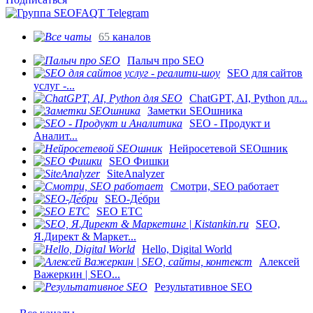
65
каналов
Палыч про SEO
SEO для сайтов
услуг -...
ChatGPT, AI, Python дл...
Заметки SEOшника
SEO - Продукт и
Аналит...
Нейросетевой SEOшник
SEO Фишки
SiteAnalyzer
Смотри, SEO работает
SEO-Де́бри
SEO ETC
SEO,
Я.Директ & Маркет...
Hello, Digital World
Алексей
Важеркин | SEO...
Результативное SEO