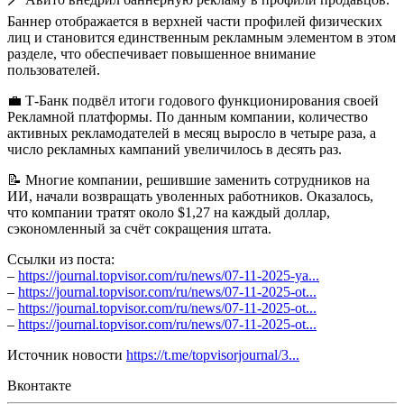
Баннер отображается в верхней части профилей физических
лиц и становится единственным рекламным элементом в этом
разделе, что обеспечивает повышенное внимание
пользователей.
💼 Т-Банк подвёл итоги годового функционирования своей
Рекламной платформы. По данным компании, количество
активных рекламодателей в месяц выросло в четыре раза, а
число рекламных кампаний увеличилось в десять раз.
📝 Многие компании, решившие заменить сотрудников на
ИИ, начали возвращать уволенных работников. Оказалось,
что компании тратят около $1,27 на каждый доллар,
сэкономленный за счёт сокращения штата.
Ссылки из поста:
–
https://journal.topvisor.com/ru/news/07-11-2025-ya...
–
https://journal.topvisor.com/ru/news/07-11-2025-ot...
–
https://journal.topvisor.com/ru/news/07-11-2025-ot...
–
https://journal.topvisor.com/ru/news/07-11-2025-ot...
Источник новости
https://t.me/topvisorjournal/3...
Вконтакте