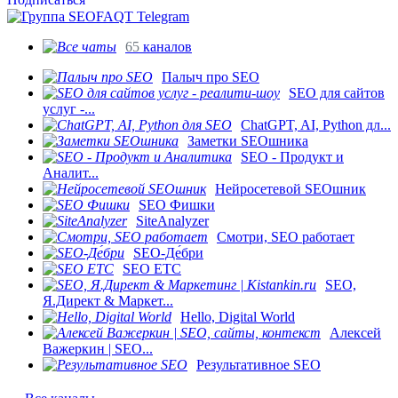
65
каналов
Палыч про SEO
SEO для сайтов
услуг -...
ChatGPT, AI, Python дл...
Заметки SEOшника
SEO - Продукт и
Аналит...
Нейросетевой SEOшник
SEO Фишки
SiteAnalyzer
Смотри, SEO работает
SEO-Де́бри
SEO ETC
SEO,
Я.Директ & Маркет...
Hello, Digital World
Алексей
Важеркин | SEO...
Результативное SEO