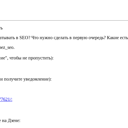
ть
атывать в SEO? Что нужно сделать в первую очередь? Какие ест
ez_seo.
ие", чтобы не пропустить):
 и получите уведомление):
77621/:
 на Дзене: