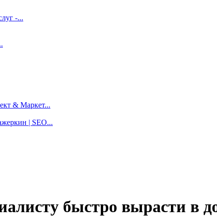
луг -...
.
кт & Маркет...
жеркин | SEO...
иалисту быстро вырасти в до