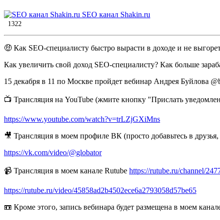
SEO канал Shakin.ru
1322
🤑 Как SEO-специалисту быстро вырасти в доходе и не выгоре
Как увеличить свой доход SEO-специалисту? Как больше зараб
15 декабря в 11 по Москве пройдет вебинар Андрея Буйлова @b
📺 Трансляция на YouTube (жмите кнопку "Прислать уведомлен
https://www.youtube.com/watch?v=trLZjGXiMns
🎥 Трансляция в моем профиле ВК (просто добавьтесь в друзья,
https://vk.com/video/@globator
📹 Трансляция в моем канале Rutube
https://rutube.ru/channel/247
https://rutube.ru/video/45858ad2b4502ece6a2793058d57be65
📼 Кроме этого, запись вебинара будет размещена в моем канале