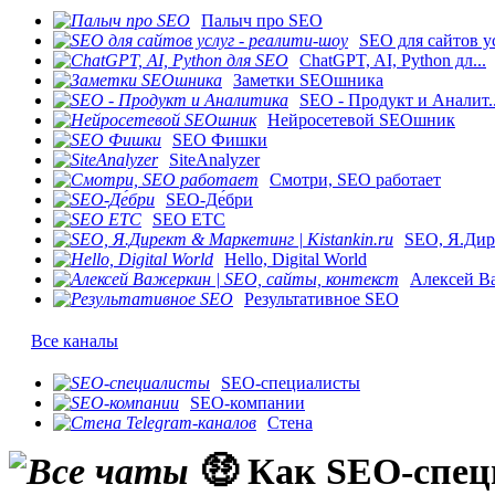
Палыч про SEO
SEO для сайтов ус
ChatGPT, AI, Python дл...
Заметки SEOшника
SEO - Продукт и Аналит..
Нейросетевой SEOшник
SEO Фишки
SiteAnalyzer
Смотри, SEO работает
SEO-Де́бри
SEO ETC
SEO, Я.Дире
Hello, Digital World
Алексей Ва
Результативное SEO
Все каналы
SEO-специалисты
SEO-компании
Стена
🤑 Как SEO-спец