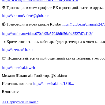
🎥 Трансляция в моем профиле ВК (просто добавьтесь в друзья,
https://vk.com/video/@globator
📹 Трансляция в моем канале Rutube
https://rutube.ru/channel/247
https://rutube.ru/video/070eb95a57948dff56a943527d741b2f
📼 Кроме этого, запись вебинара будет размещена в моем канале
https://dzen.ru/shakin
👉 Подписывайтесь на мой отдельный канал Telegram, в кото
https://t.me/shakinweb
Михаил Шакин aka Глобатор, @shakinru
Источник новости
https://t.me/shakinru/1819...
Вконтакте
<< Вернуться на канал