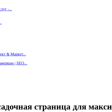
луг -...
.
кт & Маркет...
жеркин | SEO...
садочная страница для макс