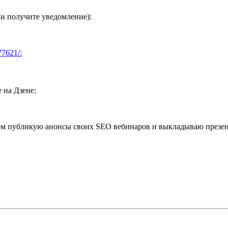
 и получите уведомление):
77621/:
 на Дзене:
ром публикую анонсы своих SEO вебинаров и выкладываю презе