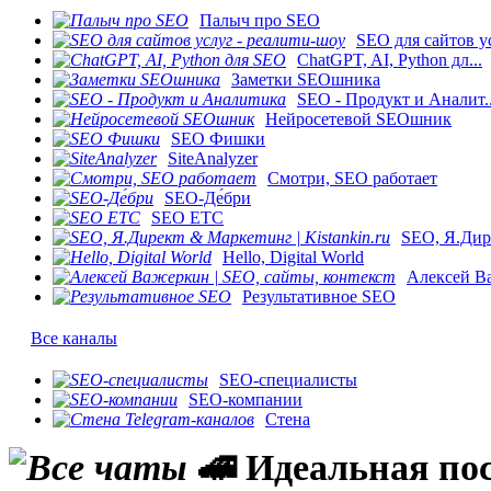
Палыч про SEO
SEO для сайтов ус
ChatGPT, AI, Python дл...
Заметки SEOшника
SEO - Продукт и Аналит..
Нейросетевой SEOшник
SEO Фишки
SiteAnalyzer
Смотри, SEO работает
SEO-Де́бри
SEO ETC
SEO, Я.Дире
Hello, Digital World
Алексей Ва
Результативное SEO
Все каналы
SEO-специалисты
SEO-компании
Стена
🚄 Идеальная по