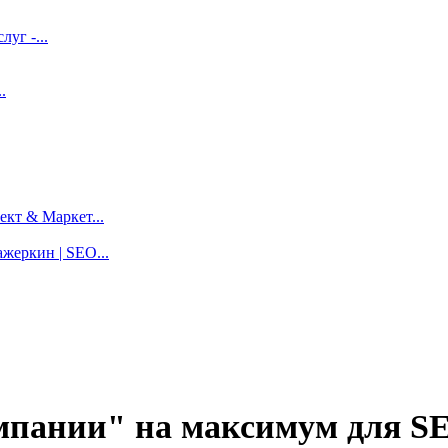
луг -...
.
кт & Маркет...
жеркин | SEO...
пании" на максимум для SE