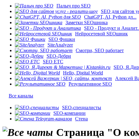
Палыч про SEO
SEO для сайтов ус
ChatGPT, AI, Python дл...
Заметки SEOшника
SEO - Продукт и Аналит..
Нейросетевой SEOшник
SEO Фишки
SiteAnalyzer
Смотри, SEO работает
SEO-Де́бри
SEO ETC
SEO, Я.Дире
Hello, Digital World
Алексей Ва
Результативное SEO
Все каналы
SEO-специалисты
SEO-компании
Стена
Страница "О ком