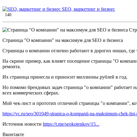
SEO, маркетинг и бизнес
140
Страница "О компании" на максимум для SEO и бизнеса
Страницы о компании отлично работают в дорогих нишах, где ч
На скрине пример, как влияет посещение страницы "О компани
ремонта.
Их страница принесла и приносит миллионы рублей в год.
Но помимо брендовых задач страница "о компании" работает на
всех коммерческих сферах.
Мой чек-лист и прототип отличной страницы "о компании", кот
https://vc.ru/seo/301049-stranica-o-kompanii-na-maksimum-chek-list-
Источник новости
https://t.me/seokotenkov/15...
Вконтакте