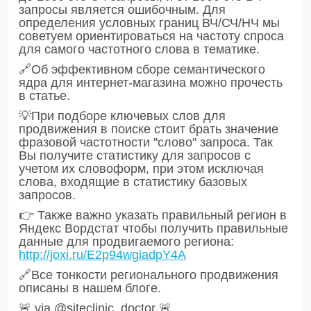
запросы является ошибочным. Для
определения условных границ ВЧ/СЧ/НЧ мы
советуем ориентироваться на частоту спроса
для самого частотного слова в тематике.
🔗Об эффективном сборе семантического
ядра для интернет-магазина можно прочесть
в статье.
💡При подборе ключевых слов для
продвижения в поиске стоит брать значение
фразовой частотности "слово" запроса. Так
Вы получите статистику для запросов с
учетом их словоформ, при этом исключая
слова, входящие в статистику базовых
запросов.
👉 Также важно указать правильный регион в
Яндекс Вордстат чтобы получить правильные
данные для продвигаемого региона:
http://joxi.ru/E2p94wgiadpY4A
🔗Все тонкости регионального продвижения
описаны в нашем блоге.
🚨 via @siteclinic_doctor 🚨